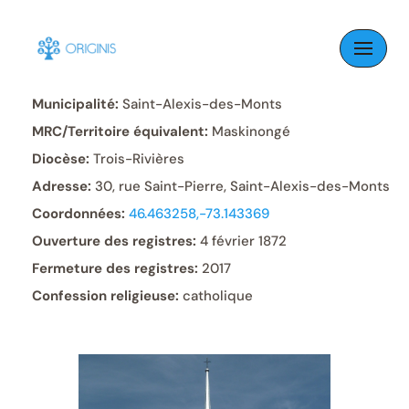
Skip
to
Paroisse:
Saint-Alexis
content
Municipalité:
Saint-Alexis-des-Monts
MRC/Territoire équivalent:
Maskinongé
Diocèse:
Trois-Rivières
Adresse:
30, rue Saint-Pierre, Saint-Alexis-des-Monts
Coordonnées:
46.463258,-73.143369
Ouverture des registres:
4 février 1872
Fermeture des registres:
2017
Confession religieuse:
catholique