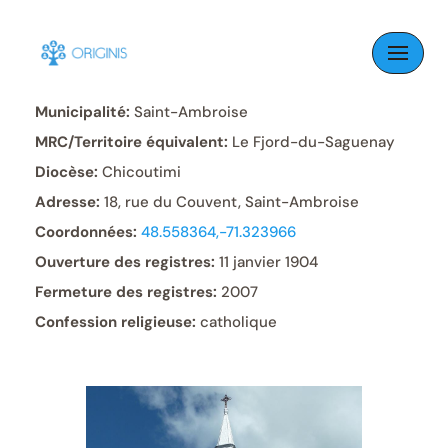
Skip
to
Paroisse:
Saint-Ambroise
content
Municipalité:
Saint-Ambroise
MRC/Territoire équivalent:
Le Fjord-du-Saguenay
Diocèse:
Chicoutimi
Adresse:
18, rue du Couvent, Saint-Ambroise
Coordonnées:
48.558364,-71.323966
Ouverture des registres:
11 janvier 1904
Fermeture des registres:
2007
Confession religieuse:
catholique