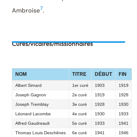
7
Ambroise
.
Curés/vicaires/missionnaires
NOM
TITRE
DÉBUT
FIN
Albert Simard
1er curé
1903
1919
Joseph Gagnon
2e curé
1919
1928
Joseph Tremblay
3e curé
1928
1930
Léonard Lacombe
4e curé
1930
1933
Alfred Gaudreault
5e curé
1933
1941
Thomas Louis Deschênes
6e curé
1941
1946