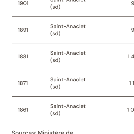
1901
(sd)
Saint-Anaclet
1891
(sd)
Saint-Anaclet
1881
1 
(sd)
Saint-Anaclet
1871
1 
(sd)
Saint-Anaclet
1861
1 
(sd)
Sources: Ministère de