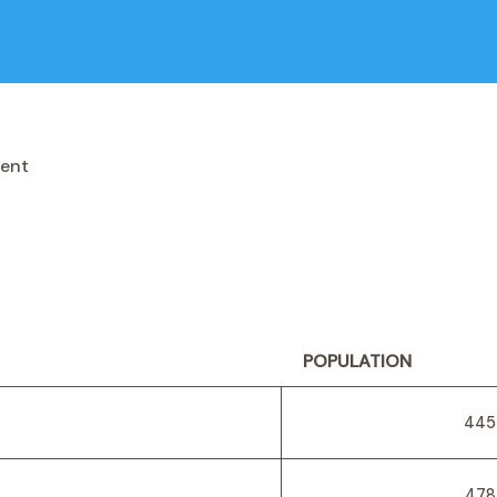
rent
POPULATION
445
478