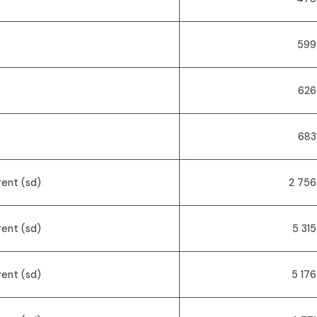
599
626
683
ent (sd)
2 756
ent (sd)
5 315
ent (sd)
5 176