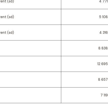
ent (sd)
4 771
ent (sd)
5 108
ent (sd)
4 316
8 838
12 695
8 657
7 119