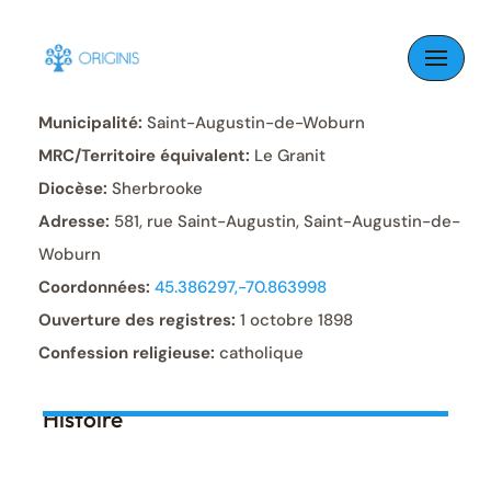
Skip
to
Paroisse:
Saint-Augustin
content
Municipalité:
Saint-Augustin-de-Woburn
MRC/Territoire équivalent:
Le Granit
Diocèse:
Sherbrooke
Adresse:
581, rue Saint-Augustin, Saint-Augustin-de-
Woburn
Coordonnées:
45.386297,-70.863998
Ouverture des registres:
1 octobre 1898
Confession religieuse:
catholique
Histoire