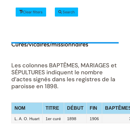
Clear filters
Search
Curés/vicaires/missionnaires
Les colonnes BAPTÊMES, MARIAGES et
SÉPULTURES indiquent le nombre
d’actes signés dans les registres de la
paroisse en 1898.
NOM
TITRE
DÉBUT
FIN
BAPTÊME
L. A. O. Huart
1er curé
1898
1906