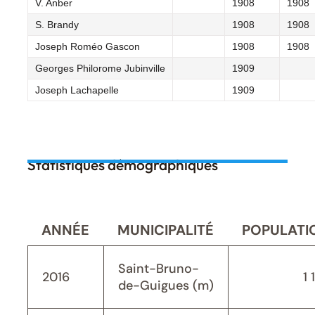
V. Anber
1908
1908
S. Brandy
1908
1908
Joseph Roméo Gascon
1908
1908
Georges Philorome Jubinville
1909
Joseph Lachapelle
1909
Statistiques démographiques
ANNÉE
MUNICIPALITÉ
POPULATI
Saint-Bruno-
2016
1 
de-Guigues (m)