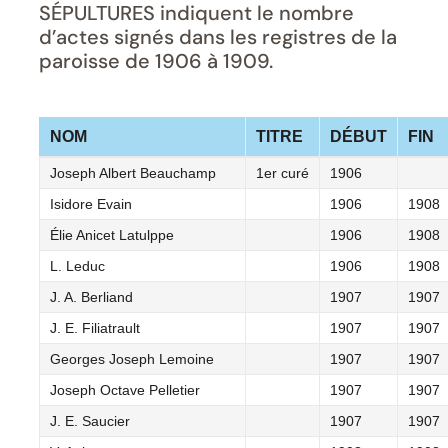
SÉPULTURES indiquent le nombre
d’actes signés dans les registres de la
paroisse de 1906 à 1909.
NOM
TITRE
DÉBUT
FIN
Joseph Albert Beauchamp
1er curé
1906
Isidore Evain
1906
1908
Élie Anicet Latulppe
1906
1908
L. Leduc
1906
1908
J. A. Berliand
1907
1907
J. E. Filiatrault
1907
1907
Georges Joseph Lemoine
1907
1907
Joseph Octave Pelletier
1907
1907
J. E. Saucier
1907
1907