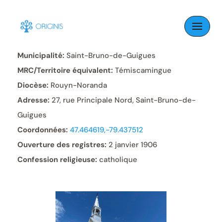
Skip
to
Paroisse:
Saint-Bruno
content
Municipalité:
Saint-Bruno-de-Guigues
MRC/Territoire équivalent:
Témiscamingue
Diocèse:
Rouyn-Noranda
Adresse:
27, rue Principale Nord, Saint-Bruno-de-
Guigues
Coordonnées:
47.464619,-79.437512
Ouverture des registres:
2 janvier 1906
Confession religieuse:
catholique