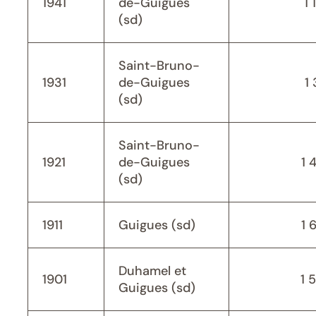
1941
de-Guigues
1 
(sd)
Saint-Bruno-
1931
de-Guigues
1 
(sd)
Saint-Bruno-
1921
de-Guigues
1 
(sd)
1911
Guigues (sd)
1 
Duhamel et
1901
1 
Guigues (sd)