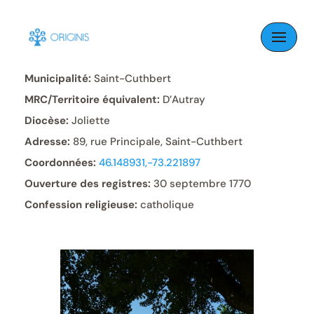
Skip
to
Paroisse:
Saint-Cuthbert
content
Municipalité:
Saint-Cuthbert
MRC/Territoire équivalent:
D’Autray
Diocèse:
Joliette
Adresse:
89, rue Principale, Saint-Cuthbert
Coordonnées:
46.148931,-73.221897
Ouverture des registres:
30 septembre 1770
Confession religieuse:
catholique