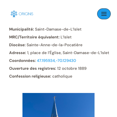
Skip
to
Paroisse:
Saint-Damase
content
Municipalité:
Saint-Damase-de-L’Islet
MRC/Territoire équivalent:
L’Islet
Diocèse:
Sainte-Anne-de-la-Pocatière
Adresse:
1, place de l’Église, Saint-Damase-de-L’Islet
Coordonnées:
47.195934,-70.129430
Ouverture des registres:
12 octobre 1889
Confession religieuse:
catholique