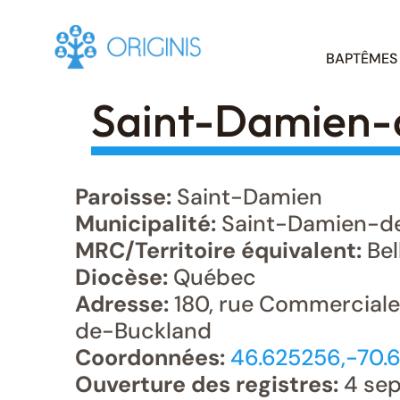
Skip
BAPTÊMES
to
content
Saint-Damien-
Paroisse:
Saint-Damien
Municipalité:
Saint-Damien-d
MRC/Territoire équivalent:
Bel
Diocèse:
Québec
Adresse:
180, rue Commerciale
de-Buckland
Coordonnées:
46.625256,-70.
Ouverture des registres:
4 sep