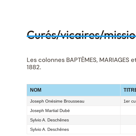
Curés/vicaires/missi
Les colonnes BAPTÊMES, MARIAGES et S
1882.
NOM
TITR
Joseph Onésime Brousseau
1er cu
Joseph Martial Dubé
Sylvio A. Deschênes
Sylvio A. Deschênes