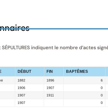
onnaires
ÉPULTURES indiquent le nombre d’actes signés 
E
DÉBUT
FIN
BAPTÊMES
ré
1882
1896
6
1906
1907
0
1907
1911
0
1907
0