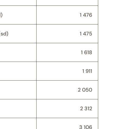
)
1 476
(sd)
1 475
1 618
1 911
2 050
2 312
3 106