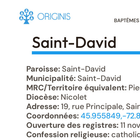
Skip
BAPTÊMES
to
content
Saint-David
Paroisse:
Saint-David
Municipalité:
Saint-David
MRC/Territoire équivalent:
Pie
Diocèse:
Nicolet
Adresse:
19, rue Principale, Sa
Coordonnées:
45.955849,-72.
Ouverture des registres:
11 no
Confession religieuse:
catholi