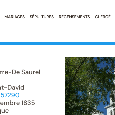
MARIAGES
SÉPULTURES
RECENSEMENTS
CLERGÉ
rre-De Saurel
int-David
857290
vembre 1835
que