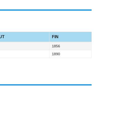
UT
FIN
1856
1890