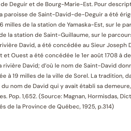
e Deguir et de Bourg-Marie-Est. Pour descripti
la paroisse de Saint-David-de-Deguir a été érigé
ué à 6 milles de la station de Yamaska-Est, sur l
de la station de Saint-Guillaume, sur le parcou
 rivière David, a été concédée au Sieur Joseph 
t et Ouest a été concédée le 1er août 1708 à d
la rivière David; d’où le nom de Saint-David donn
ée à 19 milles de la ville de Sorel. La tradition, 
r du nom de David qui y avait établi sa demeure, 
uies. Pop. 1,652. (Source: Magnan, Hormisdas, Di
tés de la Province de Québec, 1925, p.314)