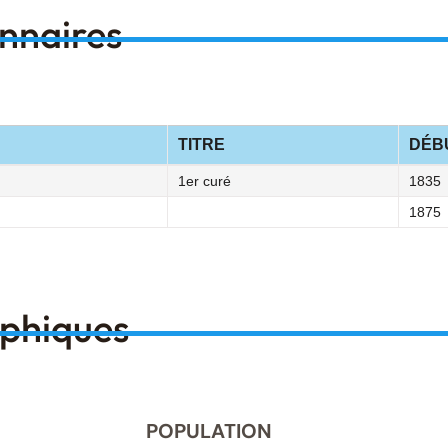
onnaires
TITRE
DÉB
1er curé
1835
1875
aphiques
POPULATION