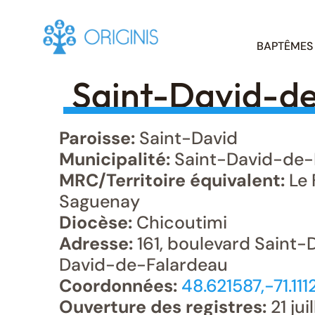
Skip
BAPTÊMES
to
content
Saint-David-d
Paroisse:
Saint-David
Municipalité:
Saint-David-de-
MRC/Territoire équivalent:
Le 
Saguenay
Diocèse:
Chicoutimi
Adresse:
161, boulevard Saint-D
David-de-Falardeau
Coordonnées:
48.621587,-71.111
Ouverture des registres:
21 jui