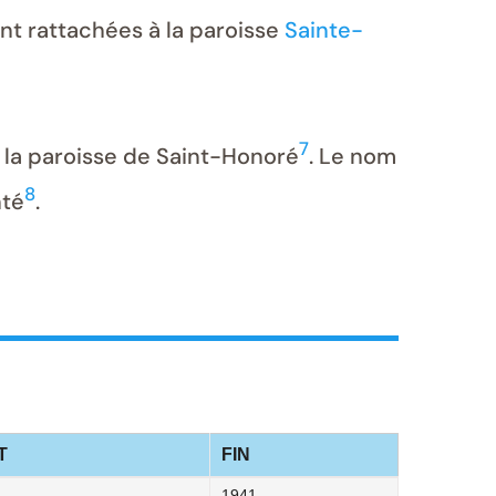
nt rattachées à la paroisse
Sainte-
7
e la paroisse de Saint-Honoré
. Le nom
8
nté
.
T
FIN
1941