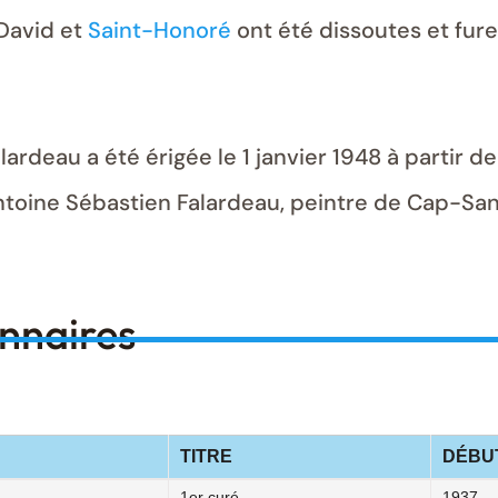
-David et
Saint-Honoré
ont été dissoutes et fure
rdeau a été érigée le 1 janvier 1948 à partir d
toine Sébastien Falardeau, peintre de Cap-Sa
onnaires
TITRE
DÉBU
1er curé
1937