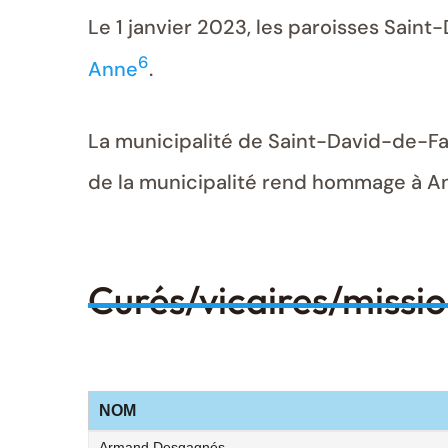
Le 1 janvier 2023, les paroisses Saint
6
Anne
.
La municipalité de Saint-David-de-Fala
de la municipalité rend hommage à An
Curés/vicaires/missi
NOM
Armand Desgagnés