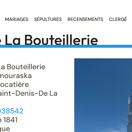
MARIAGES
SÉPULTURES
RECENSEMENTS
CLERGÉ
La Bouteillerie
 Bouteillerie
mouraska
ocatière
Saint-Denis-De La
938542
n 1841
que