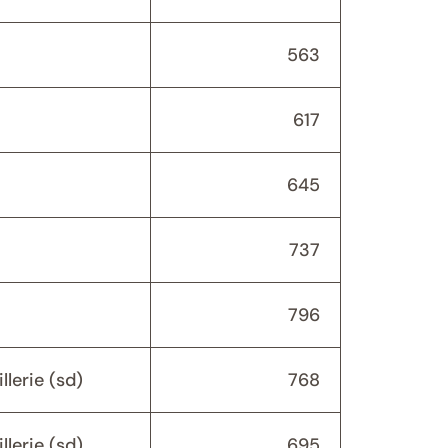
563
617
645
737
796
lerie (sd)
768
lerie (sd)
695