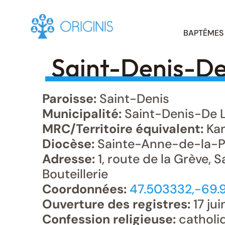
Skip
BAPTÊMES
to
content
Saint-Denis-De 
Paroisse:
Saint-Denis
Municipalité:
Saint-Denis-De La
MRC/Territoire équivalent:
Ka
Diocèse:
Sainte-Anne-de-la-P
Adresse:
1, route de la Grève, 
Bouteillerie
Coordonnées:
47.503332,-69.
Ouverture des registres:
17 jui
Confession religieuse:
catholi