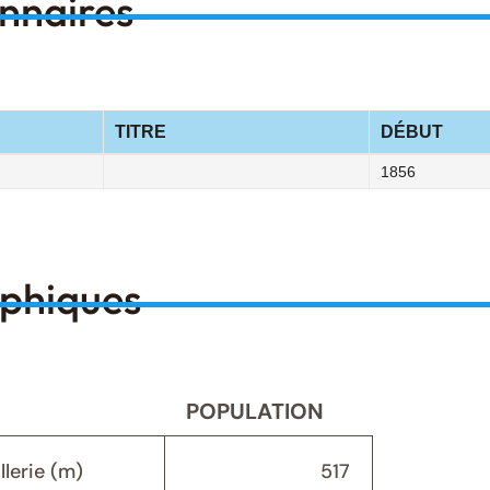
onnaires
TITRE
DÉBUT
1856
aphiques
POPULATION
lerie (m)
517