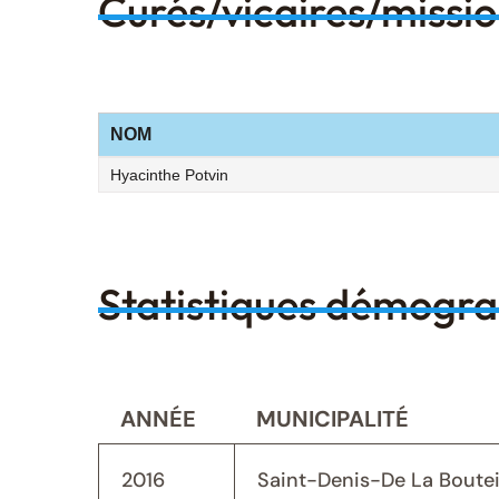
Curés/vicaires/missi
NOM
Hyacinthe Potvin
Statistiques démogr
ANNÉE
MUNICIPALITÉ
2016
Saint-Denis-De La Bouteil