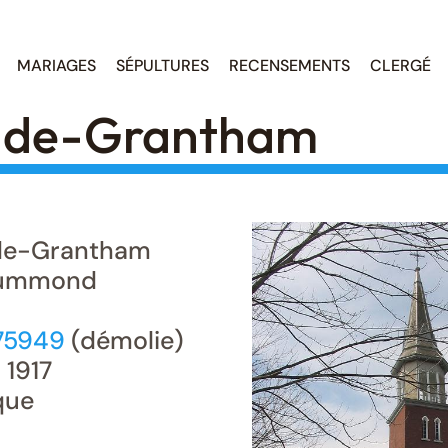
MARIAGES
SÉPULTURES
RECENSEMENTS
CLERGÉ
-de-Grantham
de-Grantham
ummond
675949
(démolie)
 1917
que