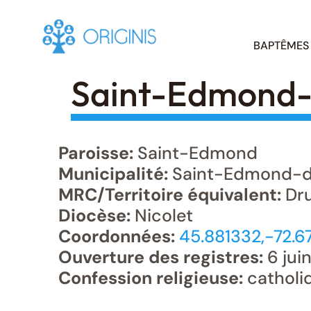
Skip
BAPTÊMES
to
content
Saint-Edmond
Paroisse:
Saint-Edmond
Municipalité:
Saint-Edmond-
MRC/Territoire équivalent:
Dr
Diocèse:
Nicolet
Coordonnées:
45.881332,-72.
Ouverture des registres:
6 juin
Confession religieuse:
catholi