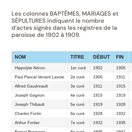
Les colonnes BAPTÊMES, MARIAGES et
SÉPULTURES indiquent le nombre
d’actes signés dans les registres de la
paroisse de 1902 à 1909.
NOM
TITRE
DÉBUT
FIN
Hippolyte Néron
1er curé
1902
1905
Paul Pascal Venant Lavoie
2e curé
1905
1911
Alfred Gaudreault
3e curé
1911
1915
Joseph Gagnon
4e curé
1915
1919
Joseph Thibault
5e curé
1919
1928
Charles Fortin
6e curé
1928
1932
Arthur Fortier
7e curé
1932
1935
Ernest Bergeron
8e curé
1935
1941