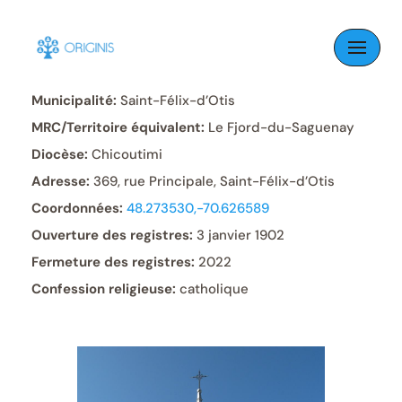
Skip
to
Paroisse:
Saint-Félix
content
Municipalité:
Saint-Félix-d’Otis
MRC/Territoire équivalent:
Le Fjord-du-Saguenay
Diocèse:
Chicoutimi
Adresse:
369, rue Principale, Saint-Félix-d’Otis
Coordonnées:
48.273530,-70.626589
Ouverture des registres:
3 janvier 1902
Fermeture des registres:
2022
Confession religieuse:
catholique