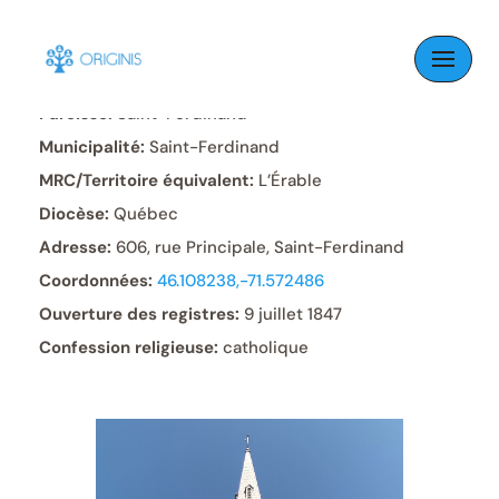
Skip
to
content
Paroisse:
Saint-Ferdinand
Municipalité:
Saint-Ferdinand
MRC/Territoire équivalent:
L’Érable
Diocèse:
Québec
Adresse:
606, rue Principale, Saint-Ferdinand
Coordonnées:
46.108238,-71.572486
Ouverture des registres:
9 juillet 1847
Confession religieuse:
catholique