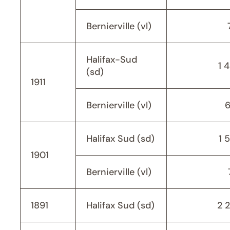
Bernierville (vl)
Halifax-Sud
1 
(sd)
1911
Bernierville (vl)
Halifax Sud (sd)
1 
1901
Bernierville (vl)
1891
Halifax Sud (sd)
2 