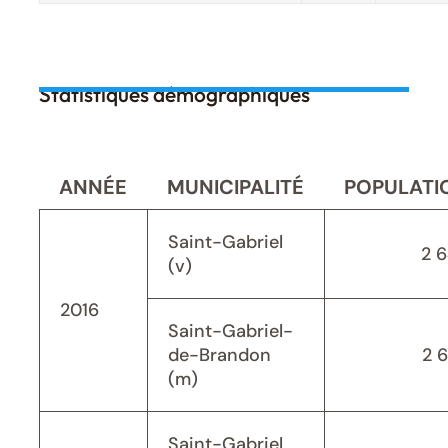
Statistiques démographiques
ANNÉE
MUNICIPALITÉ
POPULATI
Saint-Gabriel
2 
(v)
2016
Saint-Gabriel-
de-Brandon
2 
(m)
Saint-Gabriel