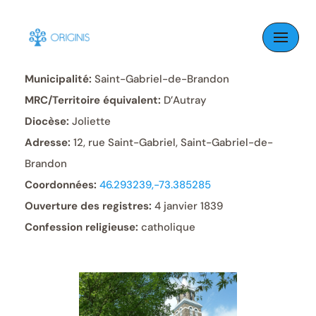
Skip
to
Paroisse:
Saint-Gabriel
content
Municipalité:
Saint-Gabriel-de-Brandon
MRC/Territoire équivalent:
D’Autray
Diocèse:
Joliette
Adresse:
12, rue Saint-Gabriel, Saint-Gabriel-de-
Brandon
Coordonnées:
46.293239,-73.385285
Ouverture des registres:
4 janvier 1839
Confession religieuse:
catholique