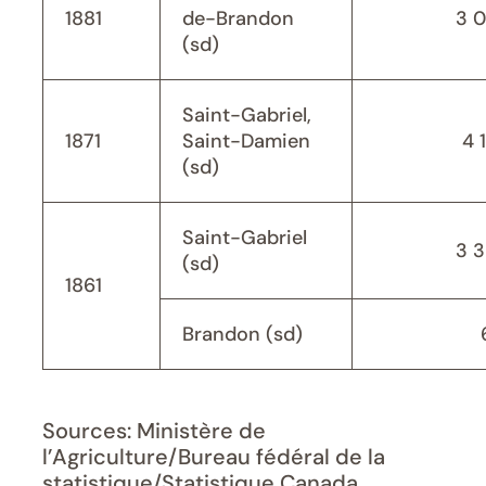
1881
de-Brandon
3 
(sd)
Saint-Gabriel,
1871
Saint-Damien
4 
(sd)
Saint-Gabriel
3 
(sd)
1861
Brandon (sd)
Sources: Ministère de
l’Agriculture/Bureau fédéral de la
statistique/Statistique Canada,