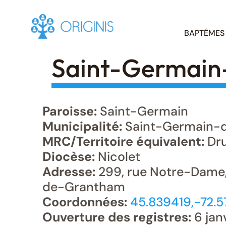
Skip
BAPTÊMES
to
content
Saint-Germai
Paroisse:
Saint-Germain
Municipalité:
Saint-Germain-
MRC/Territoire équivalent:
Dr
Diocèse:
Nicolet
Adresse:
299, rue Notre-Dame
de-Grantham
Coordonnées:
45.839419,-72.
Ouverture des registres:
6 jan