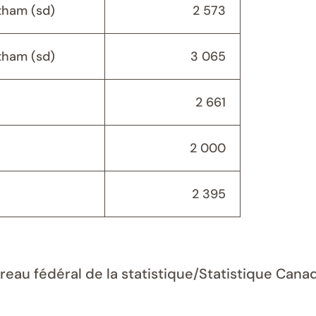
ham (sd)
2 573
ham (sd)
3 065
2 661
2 000
2 395
ureau fédéral de la statistique/Statistique Can