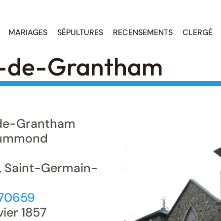
MARIAGES
SÉPULTURES
RECENSEMENTS
CLERGÉ
n-de-Grantham
de-Grantham
ummond
, Saint-Germain-
570659
vier 1857