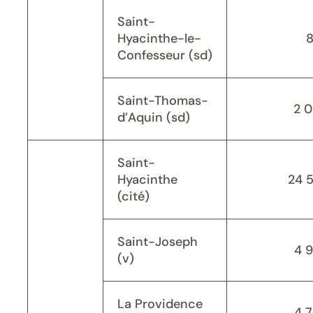
Saint-
Hyacinthe-le-
Confesseur (sd)
Saint-Thomas-
2 
d’Aquin (sd)
Saint-
Hyacinthe
24 
(cité)
Saint-Joseph
4 
(v)
La Providence
4 