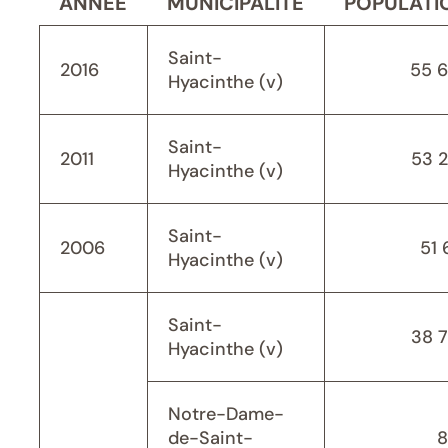
ANNÉE
MUNICIPALITÉ
POPULATI
Saint-
2016
55 
Hyacinthe (v)
Saint-
2011
53 
Hyacinthe (v)
Saint-
2006
51 
Hyacinthe (v)
Saint-
38 
Hyacinthe (v)
Notre-Dame-
de-Saint-
8