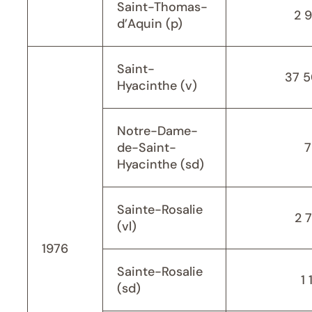
Saint-Thomas-
2 
d’Aquin (p)
Saint-
37 
Hyacinthe (v)
Notre-Dame-
de-Saint-
7
Hyacinthe (sd)
Sainte-Rosalie
2 
(vl)
1976
Sainte-Rosalie
1 
(sd)