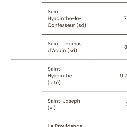
Saint-
Hyacinthe-le-
7
Confesseur (sd)
Saint-Thomas-
d’Aquin (sd)
Saint-
Hyacinthe
9 
(cité)
Saint-Joseph
(vl)
La Providence