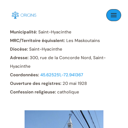
Skip
to
Paroisse:
Christ-Roi
content
Municipalité:
Saint-Hyacinthe
MRC/Territoire équivalent:
Les Maskoutains
Diocèse:
Saint-Hyacinthe
Adresse:
300, rue de la Concorde Nord, Saint-
Hyacinthe
Coordonnées:
45.625251,-72.941367
Ouverture des registres:
20 mai 1928
Confession religieuse:
catholique