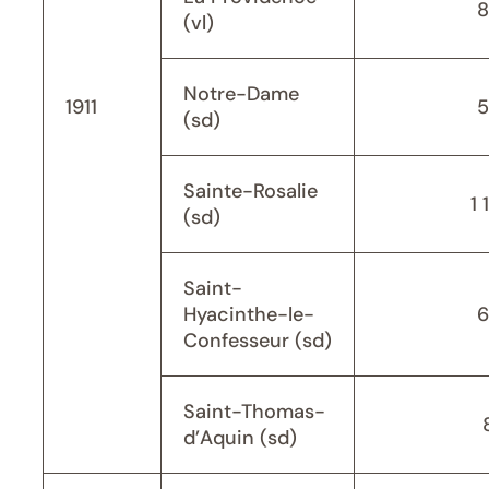
8
(vl)
Notre-Dame
1911
5
(sd)
Sainte-Rosalie
1 
(sd)
Saint-
Hyacinthe-le-
6
Confesseur (sd)
Saint-Thomas-
d’Aquin (sd)