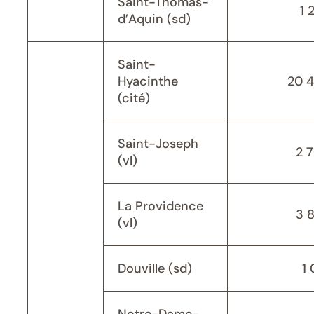
Saint-Thomas-
1 
d’Aquin (sd)
Saint-
Hyacinthe
20 
(cité)
Saint-Joseph
2 
(vl)
La Providence
3 
(vl)
Douville (sd)
1 