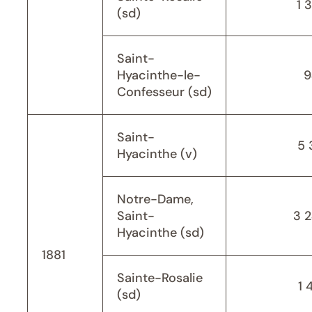
1 
(sd)
Saint-
Hyacinthe-le-
9
Confesseur (sd)
Saint-
5 
Hyacinthe (v)
Notre-Dame,
Saint-
3 
Hyacinthe (sd)
1881
Sainte-Rosalie
1 
(sd)