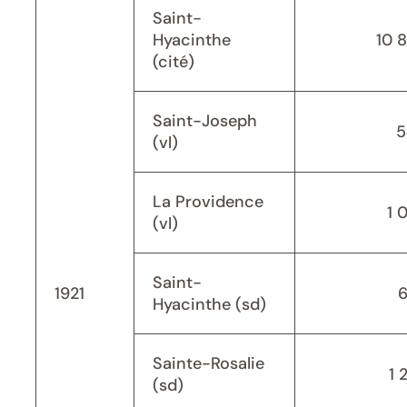
Saint-
Hyacinthe
10 
(cité)
Saint-Joseph
5
(vl)
La Providence
1 
(vl)
Saint-
1921
Hyacinthe (sd)
Sainte-Rosalie
1 
(sd)