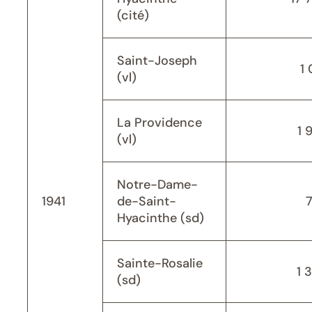
(cité)
Saint-Joseph
1 
(vl)
La Providence
1 
(vl)
Notre-Dame-
1941
de-Saint-
Hyacinthe (sd)
Sainte-Rosalie
1 
(sd)