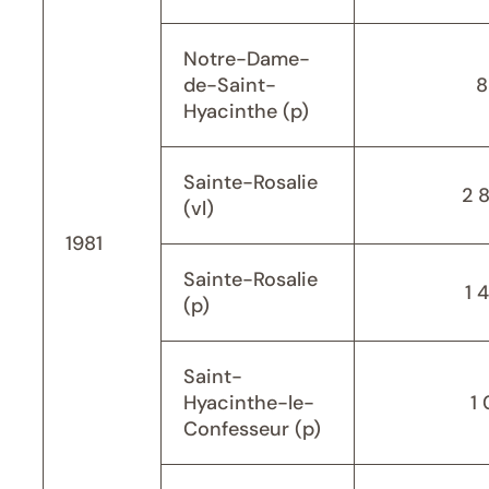
Notre-Dame-
de-Saint-
8
Hyacinthe (p)
Sainte-Rosalie
2 
(vl)
1981
Sainte-Rosalie
1 
(p)
Saint-
Hyacinthe-le-
1 
Confesseur (p)