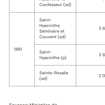
Confesseur (sd)
Saint-
Hyacinthe,
3 
Séminaire et
Couvent (sd)
1861
Saint-
3 
Hyacinthe (p)
Sainte-Rosalie
2 
(sd)