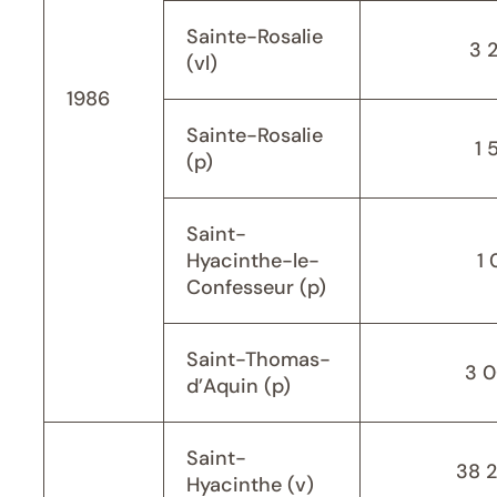
Sainte-Rosalie
3 
(vl)
1986
Sainte-Rosalie
1 
(p)
Saint-
Hyacinthe-le-
1 
Confesseur (p)
Saint-Thomas-
3 
d’Aquin (p)
Saint-
38 
Hyacinthe (v)