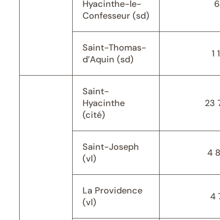
Hyacinthe-le-
6
Confesseur (sd)
Saint-Thomas-
1 
d’Aquin (sd)
Saint-
Hyacinthe
23 
(cité)
Saint-Joseph
4 
(vl)
La Providence
4 
(vl)