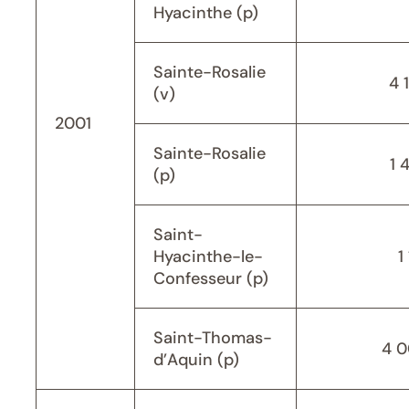
Hyacinthe (p)
Sainte-Rosalie
4 
(v)
2001
Sainte-Rosalie
1 
(p)
Saint-
Hyacinthe-le-
1
Confesseur (p)
Saint-Thomas-
4 
d’Aquin (p)