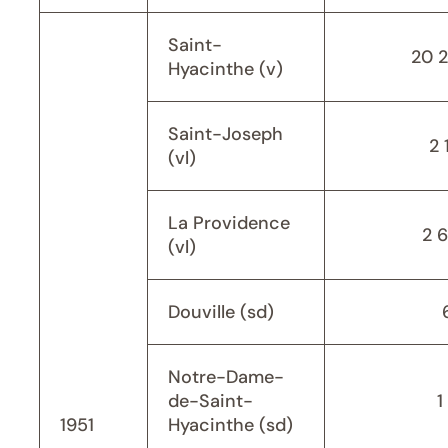
Saint-
20 
Hyacinthe (v)
Saint-Joseph
2 
(vl)
La Providence
2 
(vl)
Douville (sd)
Notre-Dame-
de-Saint-
1
1951
Hyacinthe (sd)