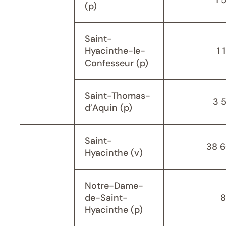
1 
(p)
Saint-
Hyacinthe-le-
1 
Confesseur (p)
Saint-Thomas-
3 
d’Aquin (p)
Saint-
38 
Hyacinthe (v)
Notre-Dame-
de-Saint-
8
Hyacinthe (p)