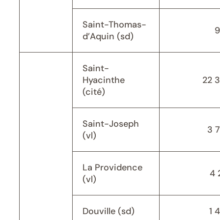
Saint-Thomas-
9
d’Aquin (sd)
Saint-
Hyacinthe
22 
(cité)
Saint-Joseph
3 
(vl)
La Providence
4 
(vl)
Douville (sd)
1 