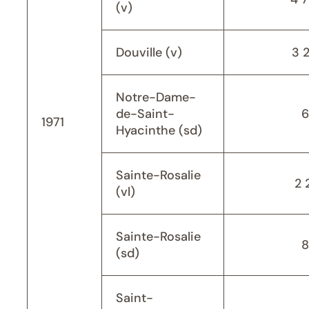
(v)
Douville (v)
3 
Notre-Dame-
de-Saint-
6
1971
Hyacinthe (sd)
Sainte-Rosalie
2 
(vl)
Sainte-Rosalie
8
(sd)
Saint-