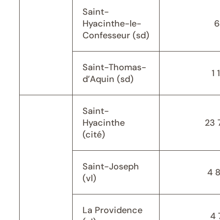
Saint-
Hyacinthe-le-
6
Confesseur (sd)
Saint-Thomas-
1 
d’Aquin (sd)
Saint-
Hyacinthe
23 
(cité)
Saint-Joseph
4 
(vl)
La Providence
4 