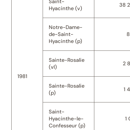
Saint-
38 
Hyacinthe (v)
Notre-Dame-
de-Saint-
8
Hyacinthe (p)
Sainte-Rosalie
2 
(vl)
1981
Sainte-Rosalie
1 
(p)
Saint-
Hyacinthe-le-
1 
Confesseur (p)