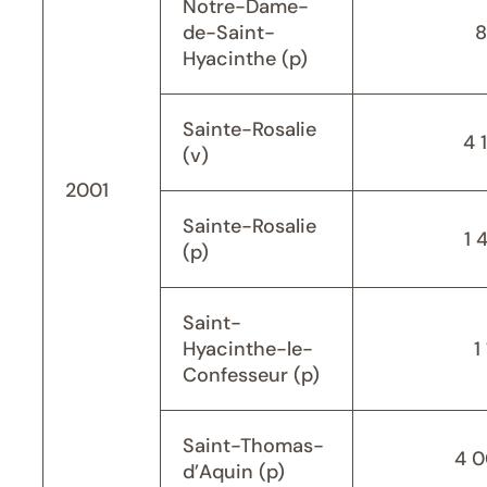
Notre-Dame-
de-Saint-
8
Hyacinthe (p)
Sainte-Rosalie
4 
(v)
2001
Sainte-Rosalie
1 
(p)
Saint-
Hyacinthe-le-
1
Confesseur (p)
Saint-Thomas-
4 
d’Aquin (p)