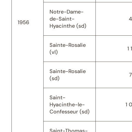
Notre-Dame-
de-Saint-
4
1956
Hyacinthe (sd)
Sainte-Rosalie
1 
(vl)
Sainte-Rosalie
(sd)
Saint-
Hyacinthe-le-
1 
Confesseur (sd)
Saint-Thomas-