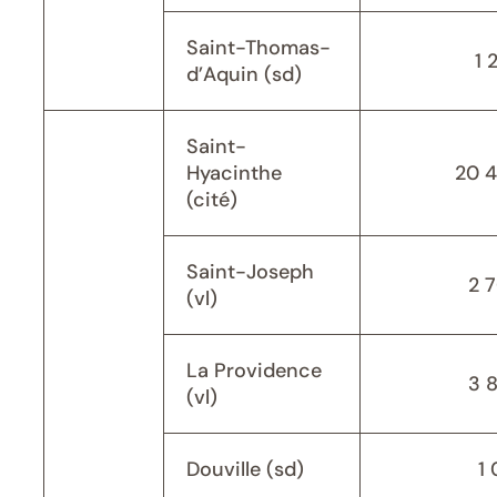
Saint-Thomas-
1 
d’Aquin (sd)
Saint-
Hyacinthe
20 
(cité)
Saint-Joseph
2 
(vl)
La Providence
3 
(vl)
Douville (sd)
1 