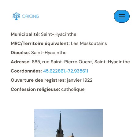
Skip
to
Paroisse:
Saint-Joseph
content
Municipalité:
Saint-Hyacinthe
MRC/Territoire équivalent:
Les Maskoutains
Diocèse:
Saint-Hyacinthe
Adresse:
885, rue Saint-Pierre Ouest, Saint-Hyacinthe
Coordonnées:
45.622861,-72.935611
Ouverture des registres:
janvier 1922
Confession religieuse:
catholique