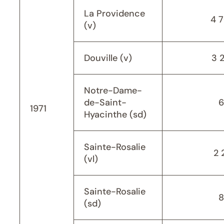
La Providence
4 
(v)
Douville (v)
3 
Notre-Dame-
de-Saint-
6
1971
Hyacinthe (sd)
Sainte-Rosalie
2 
(vl)
Sainte-Rosalie
8
(sd)