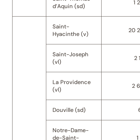
1 
d’Aquin (sd)
Saint-
20 
Hyacinthe (v)
Saint-Joseph
2 
(vl)
La Providence
2 
(vl)
Douville (sd)
Notre-Dame-
de-Saint-
1