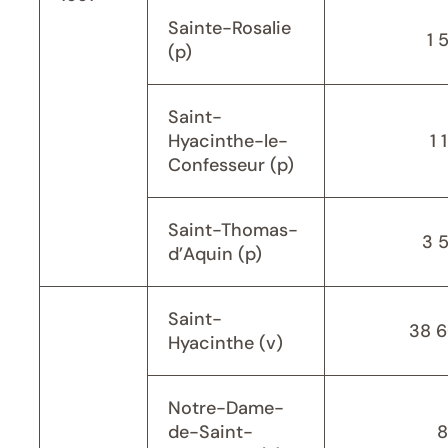
Sainte-Rosalie
1 
(p)
Saint-
Hyacinthe-le-
1 
Confesseur (p)
Saint-Thomas-
3 
d’Aquin (p)
Saint-
38 
Hyacinthe (v)
Notre-Dame-
de-Saint-
8