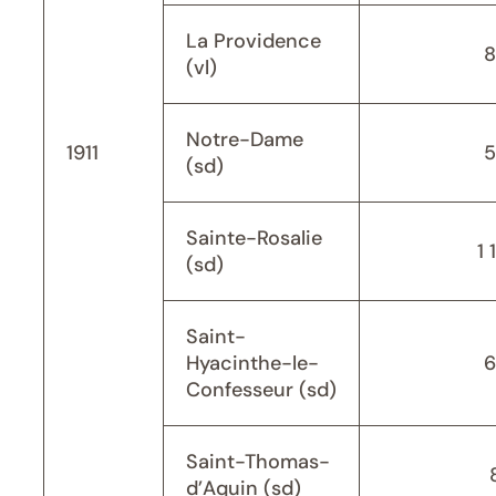
La Providence
8
(vl)
Notre-Dame
1911
5
(sd)
Sainte-Rosalie
1 
(sd)
Saint-
Hyacinthe-le-
6
Confesseur (sd)
Saint-Thomas-
d’Aquin (sd)