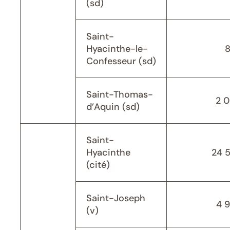
(sd)
Saint-
Hyacinthe-le-
Confesseur (sd)
Saint-Thomas-
2 
d’Aquin (sd)
Saint-
Hyacinthe
24 
(cité)
Saint-Joseph
4 
(v)