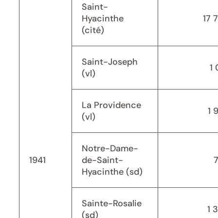
Saint-
Hyacinthe
17 
(cité)
Saint-Joseph
1 
(vl)
La Providence
1 
(vl)
Notre-Dame-
1941
de-Saint-
Hyacinthe (sd)
Sainte-Rosalie
1 
(sd)