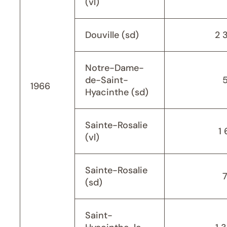
(vl)
Douville (sd)
2 
Notre-Dame-
de-Saint-
1966
Hyacinthe (sd)
Sainte-Rosalie
1 
(vl)
Sainte-Rosalie
(sd)
Saint-