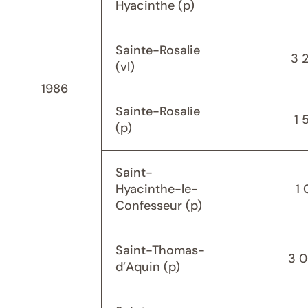
Hyacinthe (p)
Sainte-Rosalie
3 
(vl)
1986
Sainte-Rosalie
1 
(p)
Saint-
Hyacinthe-le-
1 
Confesseur (p)
Saint-Thomas-
3 
d’Aquin (p)