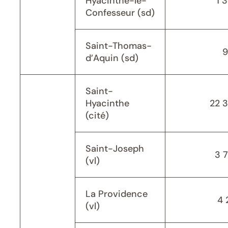
Hyacinthe-le-
1 
Confesseur (sd)
Saint-Thomas-
9
d’Aquin (sd)
Saint-
Hyacinthe
22 
(cité)
Saint-Joseph
3 
(vl)
La Providence
4 
(vl)