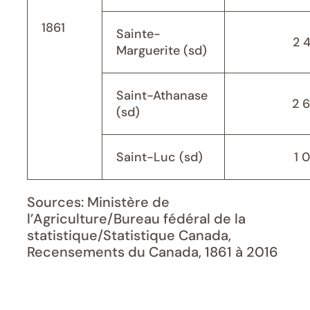
1861
Sainte-
2 
Marguerite (sd)
Saint-Athanase
2 
(sd)
Saint-Luc (sd)
1 
Sources: Ministère de
l’Agriculture/Bureau fédéral de la
statistique/Statistique Canada,
Recensements du Canada, 1861 à 2016