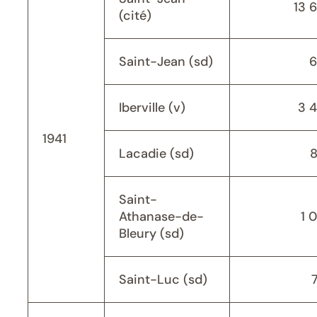
13 
(cité)
Saint-Jean (sd)
6
Iberville (v)
3 
1941
Lacadie (sd)
Saint-
Athanase-de-
1 
Bleury (sd)
Saint-Luc (sd)