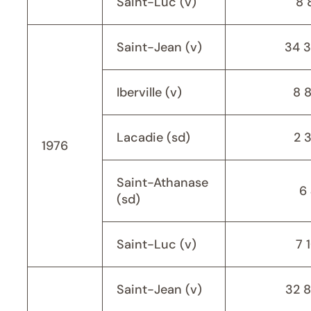
Saint-Luc (v)
8 
Saint-Jean (v)
34 
Iberville (v)
8 
Lacadie (sd)
2 
1976
Saint-Athanase
6 
(sd)
Saint-Luc (v)
7 
Saint-Jean (v)
32 