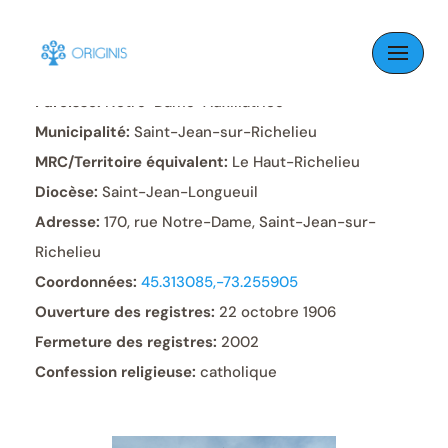
Skip
to
content
Paroisse:
Notre-Dame-Auxiliatrice
Municipalité:
Saint-Jean-sur-Richelieu
MRC/Territoire équivalent:
Le Haut-Richelieu
Diocèse:
Saint-Jean-Longueuil
Adresse:
170, rue Notre-Dame, Saint-Jean-sur-
Richelieu
Coordonnées:
45.313085,-73.255905
Ouverture des registres:
22 octobre 1906
Fermeture des registres:
2002
Confession religieuse:
catholique