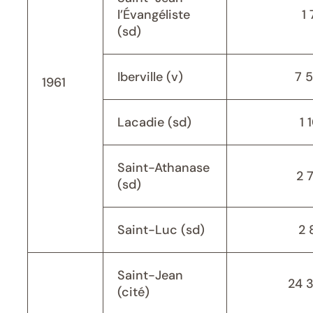
l’Évangéliste
1 
(sd)
Iberville (v)
7 
1961
Lacadie (sd)
1 
Saint-Athanase
2 
(sd)
Saint-Luc (sd)
2 
Saint-Jean
24 
(cité)