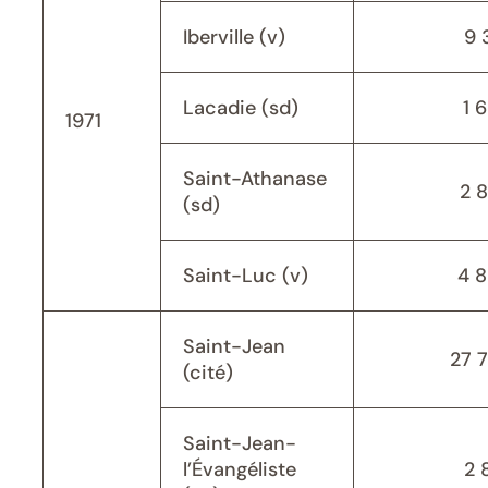
Iberville (v)
9 
Lacadie (sd)
1 
1971
Saint-Athanase
2 
(sd)
Saint-Luc (v)
4 
Saint-Jean
27 
(cité)
Saint-Jean-
l’Évangéliste
2 