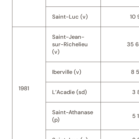
Saint-Luc (v)
10 
Saint-Jean-
sur-Richelieu
35 
(v)
Iberville (v)
8 
1981
L’Acadie (sd)
3 
Saint-Athanase
5 
(p)