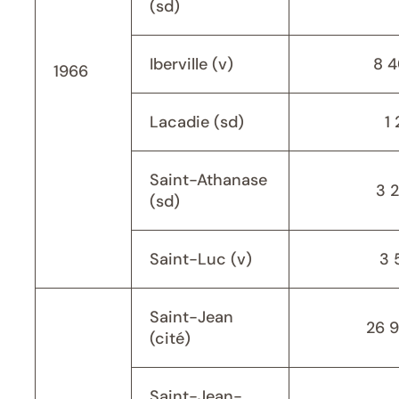
(sd)
Iberville (v)
8 
1966
Lacadie (sd)
1 
Saint-Athanase
3 
(sd)
Saint-Luc (v)
3 
Saint-Jean
26 
(cité)
Saint-Jean-