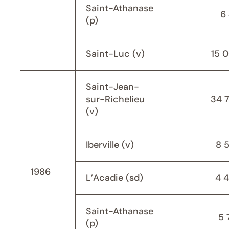
Saint-Athanase
6 
(p)
Saint-Luc (v)
15 
Saint-Jean-
sur-Richelieu
34 
(v)
Iberville (v)
8 
1986
L’Acadie (sd)
4 
Saint-Athanase
5 
(p)