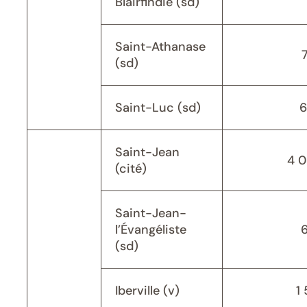
Blairfindie (sd)
Saint-Athanase
(sd)
Saint-Luc (sd)
6
Saint-Jean
4 
(cité)
Saint-Jean-
l’Évangéliste
(sd)
Iberville (v)
1 