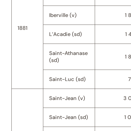
Iberville (v)
1 
1881
L’Acadie (sd)
1 
Saint-Athanase
1 
(sd)
Saint-Luc (sd)
Saint-Jean (v)
3 
Saint-Jean (sd)
1 