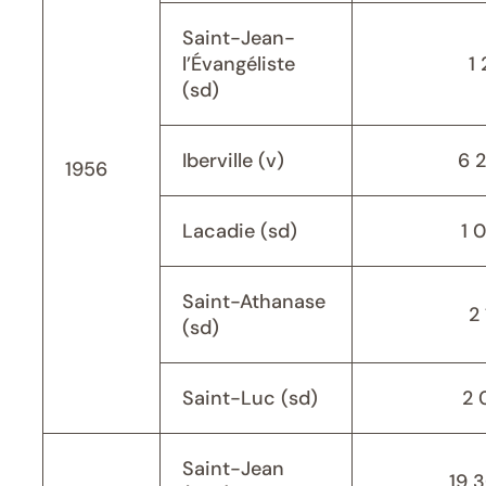
Saint-Jean-
l’Évangéliste
1 
(sd)
Iberville (v)
6 
1956
Lacadie (sd)
1 
Saint-Athanase
2 
(sd)
Saint-Luc (sd)
2 
Saint-Jean
19 