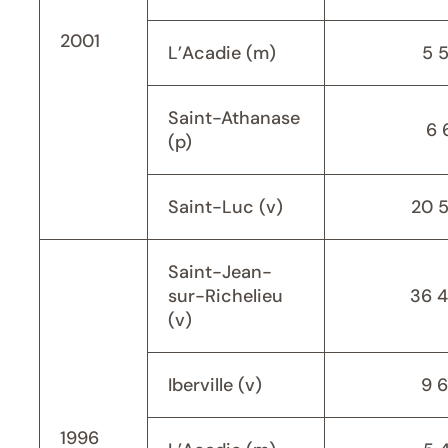
2001
L’Acadie (m)
5 
Saint-Athanase
6 
(p)
Saint-Luc (v)
20 
Saint-Jean-
sur-Richelieu
36 
(v)
Iberville (v)
9 
1996