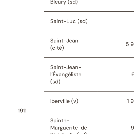
Bleury (sd)
Saint-Luc (sd)
Saint-Jean
5 
(cité)
Saint-Jean-
l’Évangéliste
(sd)
Iberville (v)
1 
1911
Sainte-
Marguerite-de-
9