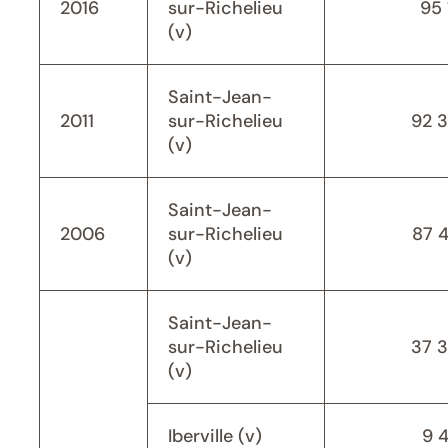
2016
sur-Richelieu
95 
(v)
Saint-Jean-
2011
sur-Richelieu
92 
(v)
Saint-Jean-
2006
sur-Richelieu
87 
(v)
Saint-Jean-
sur-Richelieu
37 
(v)
Iberville (v)
9 