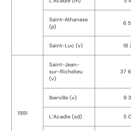
L’Acadie (m)
5 
Saint-Athanase
6 
(p)
Saint-Luc (v)
18 
Saint-Jean-
sur-Richelieu
37 
(v)
Iberville (v)
9 
1991
L’Acadie (sd)
5 