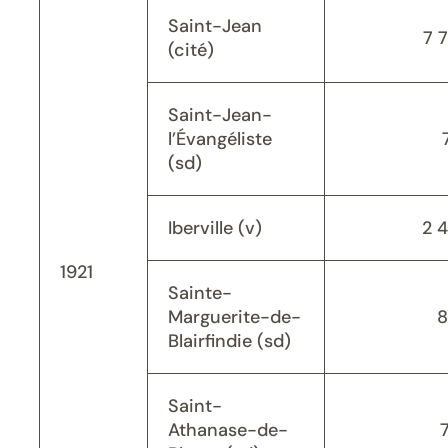
Saint-Jean
7 
(cité)
Saint-Jean-
l’Évangéliste
(sd)
Iberville (v)
2 
1921
Sainte-
Marguerite-de-
8
Blairfindie (sd)
Saint-
Athanase-de-