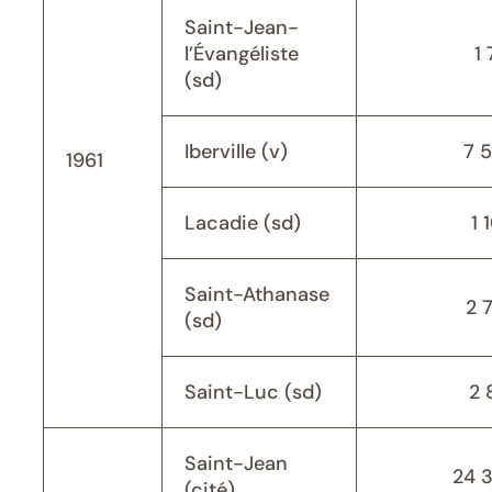
Saint-Jean-
l’Évangéliste
1 
(sd)
Iberville (v)
7 
1961
Lacadie (sd)
1 
Saint-Athanase
2 
(sd)
Saint-Luc (sd)
2 
Saint-Jean
24 
(cité)