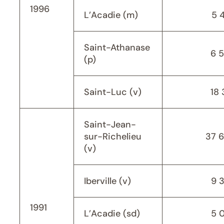
1996
L’Acadie (m)
5 
Saint-Athanase
6 
(p)
Saint-Luc (v)
18 
Saint-Jean-
sur-Richelieu
37 
(v)
Iberville (v)
9 
1991
L’Acadie (sd)
5 