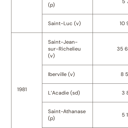
5 
(p)
Saint-Luc (v)
10 
Saint-Jean-
sur-Richelieu
35 
(v)
Iberville (v)
8 
1981
L’Acadie (sd)
3 
Saint-Athanase
5 
(p)