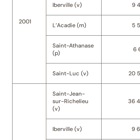
Iberville (v)
9 
2001
L’Acadie (m)
5 
Saint-Athanase
6 
(p)
Saint-Luc (v)
20 
Saint-Jean-
sur-Richelieu
36 
(v)
Iberville (v)
9 