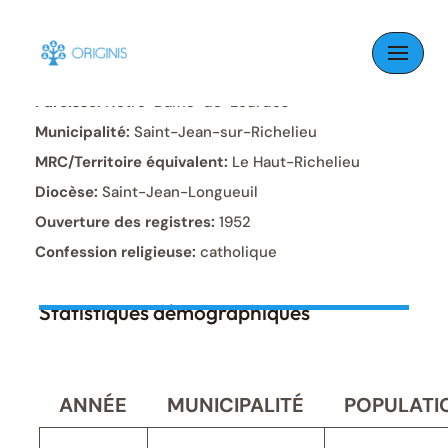
Skip
to
content
Paroisse:
Notre-Dame-de-Lourdes
Municipalité:
Saint-Jean-sur-Richelieu
MRC/Territoire équivalent:
Le Haut-Richelieu
Diocèse:
Saint-Jean-Longueuil
Ouverture des registres:
1952
Confession religieuse:
catholique
Statistiques démographiques
ANNÉE
MUNICIPALITÉ
POPULATI