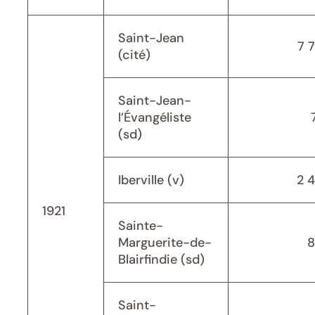
Saint-Jean
7 
(cité)
Saint-Jean-
l’Évangéliste
(sd)
Iberville (v)
2 
1921
Sainte-
Marguerite-de-
8
Blairfindie (sd)
Saint-