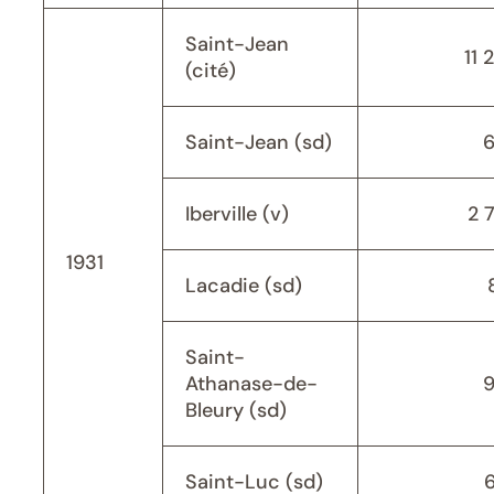
Saint-Jean
11 
(cité)
Saint-Jean (sd)
Iberville (v)
2 
1931
Lacadie (sd)
Saint-
Athanase-de-
Bleury (sd)
Saint-Luc (sd)