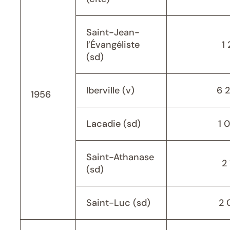
Saint-Jean-
l’Évangéliste
1 
(sd)
Iberville (v)
6 
1956
Lacadie (sd)
1 
Saint-Athanase
2 
(sd)
Saint-Luc (sd)
2 