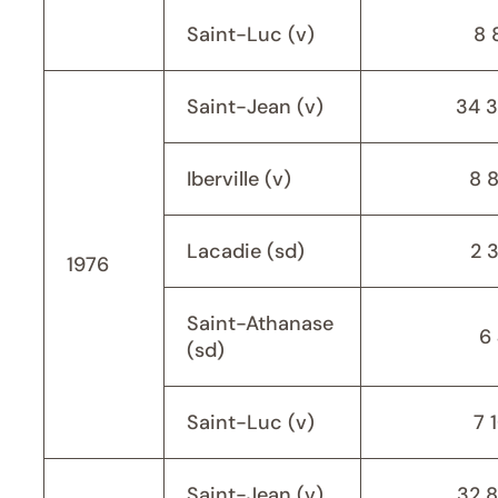
Saint-Luc (v)
8 
Saint-Jean (v)
34 
Iberville (v)
8 
Lacadie (sd)
2 
1976
Saint-Athanase
6 
(sd)
Saint-Luc (v)
7 
Saint-Jean (v)
32 