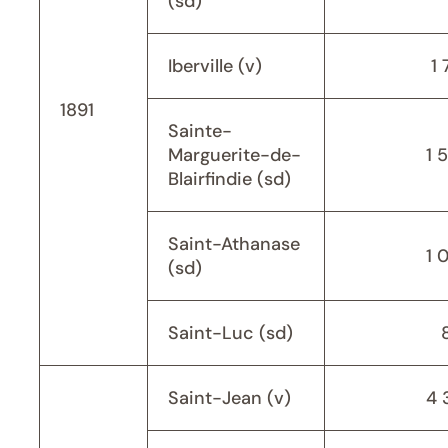
(sd)
Iberville (v)
1 
1891
Sainte-
Marguerite-de-
1 
Blairfindie (sd)
Saint-Athanase
1 
(sd)
Saint-Luc (sd)
Saint-Jean (v)
4 