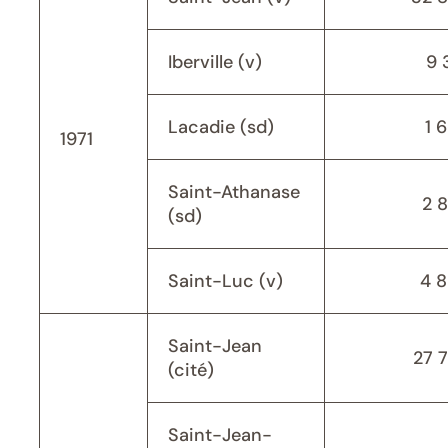
Iberville (v)
9 
Lacadie (sd)
1 
1971
Saint-Athanase
2 
(sd)
Saint-Luc (v)
4 
Saint-Jean
27 
(cité)
Saint-Jean-