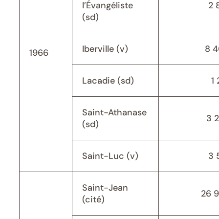
l’Évangéliste
2 
(sd)
Iberville (v)
8 
1966
Lacadie (sd)
1 
Saint-Athanase
3 
(sd)
Saint-Luc (v)
3 
Saint-Jean
26 
(cité)