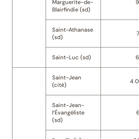
Marguerite-de-
9
Blairfindie (sd)
Saint-Athanase
(sd)
Saint-Luc (sd)
6
Saint-Jean
4 
(cité)
Saint-Jean-
l’Évangéliste
(sd)