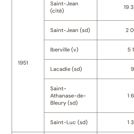
Saint-Jean
19 
(cité)
Saint-Jean (sd)
2 
Iberville (v)
5 
1951
Lacadie (sd)
9
Saint-
Athanase-de-
1 
Bleury (sd)
Saint-Luc (sd)
1 