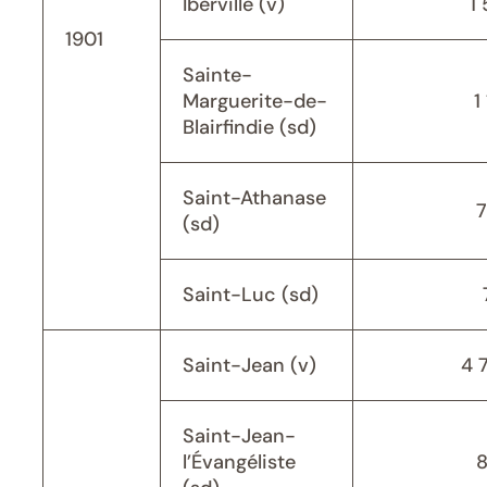
Iberville (v)
1 
1901
Sainte-
Marguerite-de-
1
Blairfindie (sd)
Saint-Athanase
(sd)
Saint-Luc (sd)
Saint-Jean (v)
4 
Saint-Jean-
l’Évangéliste