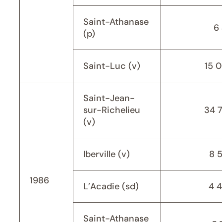
Saint-Athanase
6 
(p)
Saint-Luc (v)
15 
Saint-Jean-
sur-Richelieu
34 
(v)
Iberville (v)
8 
1986
L’Acadie (sd)
4 
Saint-Athanase