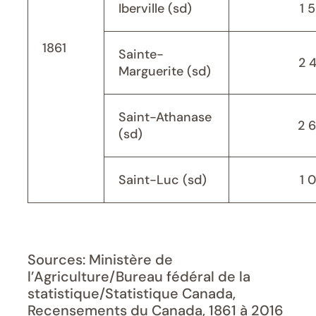
Iberville (sd)
1 
1861
Sainte-
2 
Marguerite (sd)
Saint-Athanase
2 
(sd)
Saint-Luc (sd)
1 
Sources: Ministère de
l’Agriculture/Bureau fédéral de la
statistique/Statistique Canada,
Recensements du Canada, 1861 à 2016