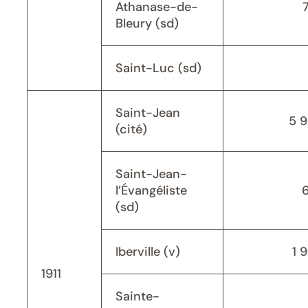
Athanase-de-
Bleury (sd)
Saint-Luc (sd)
Saint-Jean
5 
(cité)
Saint-Jean-
l’Évangéliste
(sd)
Iberville (v)
1 
1911
Sainte-