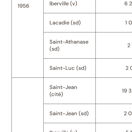
Iberville (v)
6 
1956
Lacadie (sd)
1 
Saint-Athanase
2 
(sd)
Saint-Luc (sd)
2 
Saint-Jean
19 
(cité)
Saint-Jean (sd)
2 