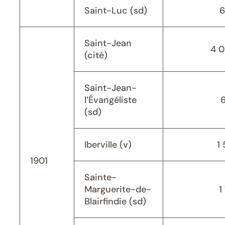
Saint-Luc (sd)
6
Saint-Jean
4 
(cité)
Saint-Jean-
l’Évangéliste
(sd)
Iberville (v)
1 
1901
Sainte-
Marguerite-de-
1
Blairfindie (sd)