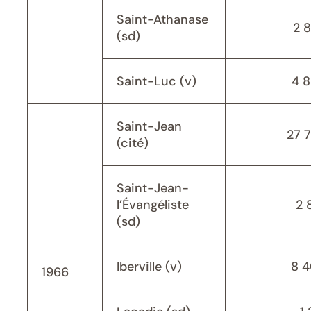
Saint-Athanase
2 
(sd)
Saint-Luc (v)
4 
Saint-Jean
27 
(cité)
Saint-Jean-
l’Évangéliste
2 
(sd)
Iberville (v)
8 
1966