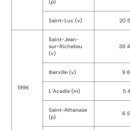
(p)
Saint-Luc (v)
20 
Saint-Jean-
sur-Richelieu
36 
(v)
Iberville (v)
9 
1996
L’Acadie (m)
5 
Saint-Athanase
6 
(p)