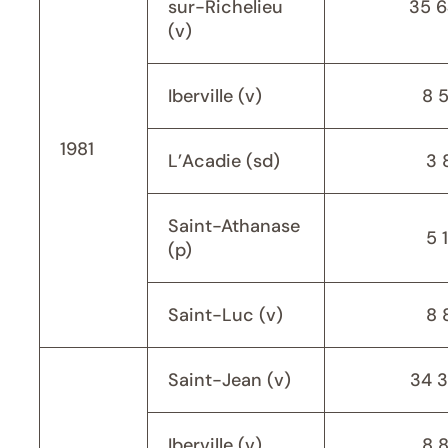
sur-Richelieu
35 
(v)
Iberville (v)
8 
1981
L’Acadie (sd)
3 
Saint-Athanase
5 
(p)
Saint-Luc (v)
8 
Saint-Jean (v)
34 
Iberville (v)
8 