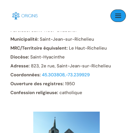
Skip
to
content
Paroisse:
Saint-Noël-Chabanel
Municipalité:
Saint-Jean-sur-Richelieu
MRC/Territoire équivalent:
Le Haut-Richelieu
Diocèse:
Saint-Hyacinthe
Adresse:
823, 2e rue, Saint-Jean-sur-Richelieu
Coordonnées:
45.303808,-73.239929
Ouverture des registres:
1950
Confession religieuse:
catholique