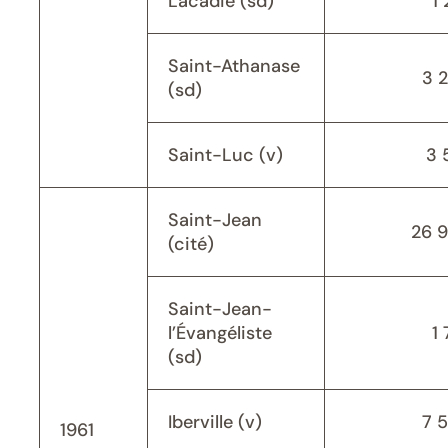
Lacadie (sd)
1 
Saint-Athanase
3 
(sd)
Saint-Luc (v)
3 
Saint-Jean
26 
(cité)
Saint-Jean-
l’Évangéliste
1 
(sd)
Iberville (v)
7 
1961