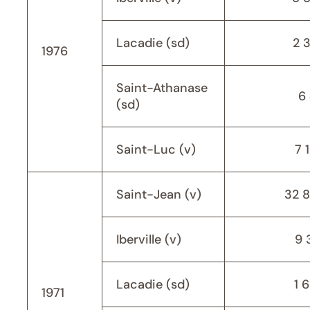
Lacadie (sd)
2 
1976
Saint-Athanase
6 
(sd)
Saint-Luc (v)
7 
Saint-Jean (v)
32 
Iberville (v)
9 
Lacadie (sd)
1 
1971