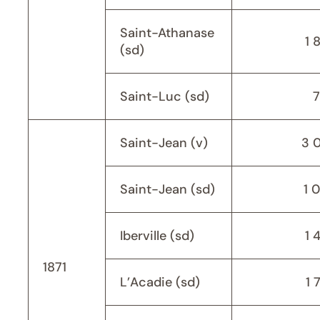
Saint-Athanase
1 
(sd)
Saint-Luc (sd)
Saint-Jean (v)
3 
Saint-Jean (sd)
1 
Iberville (sd)
1 
1871
L’Acadie (sd)
1 