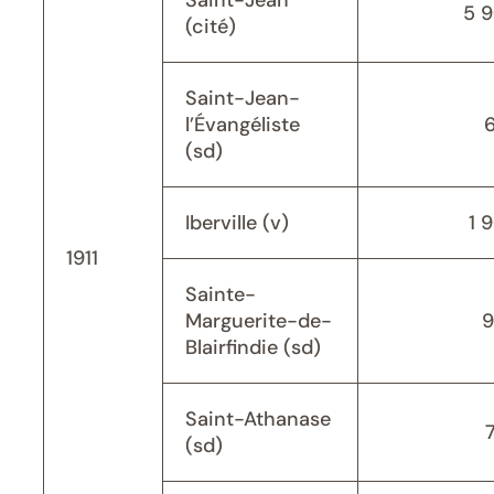
Saint-Jean
5 
(cité)
Saint-Jean-
l’Évangéliste
(sd)
Iberville (v)
1 
1911
Sainte-
Marguerite-de-
9
Blairfindie (sd)
Saint-Athanase
(sd)