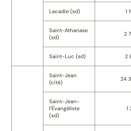
Lacadie (sd)
1 
Saint-Athanase
2 
(sd)
Saint-Luc (sd)
2 
Saint-Jean
24 
(cité)
Saint-Jean-
l’Évangéliste
1 
(sd)