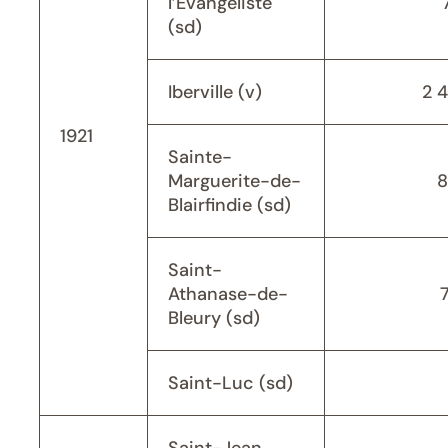
l’Évangéliste
(sd)
Iberville (v)
2 
1921
Sainte-
Marguerite-de-
8
Blairfindie (sd)
Saint-
Athanase-de-
Bleury (sd)
Saint-Luc (sd)