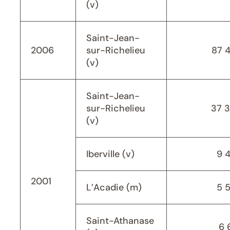
(v)
Saint-Jean-
2006
sur-Richelieu
87 
(v)
Saint-Jean-
sur-Richelieu
37 
(v)
Iberville (v)
9 
2001
L’Acadie (m)
5 
Saint-Athanase
6 