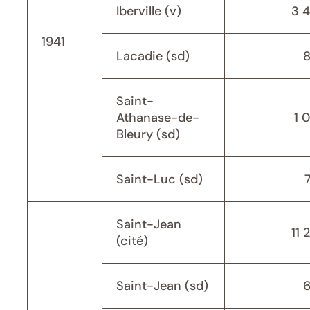
Iberville (v)
3 
1941
Lacadie (sd)
Saint-
Athanase-de-
1 
Bleury (sd)
Saint-Luc (sd)
Saint-Jean
11 
(cité)
Saint-Jean (sd)