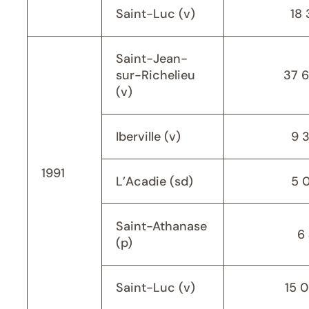
Saint-Luc (v)
18 
Saint-Jean-
sur-Richelieu
37 
(v)
Iberville (v)
9 
1991
L’Acadie (sd)
5 
Saint-Athanase
6 
(p)
Saint-Luc (v)
15 