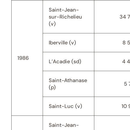
Saint-Jean-
sur-Richelieu
34 
(v)
Iberville (v)
8 
1986
L’Acadie (sd)
4 
Saint-Athanase
5 
(p)
Saint-Luc (v)
10 
Saint-Jean-