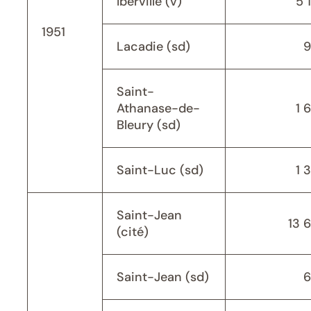
Iberville (v)
5 
1951
Lacadie (sd)
9
Saint-
Athanase-de-
1 
Bleury (sd)
Saint-Luc (sd)
1 
Saint-Jean
13 
(cité)
Saint-Jean (sd)
6