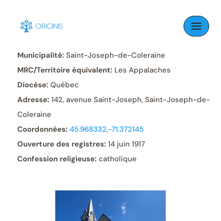
Skip
to
Paroisse:
Saint-Joseph
content
Municipalité:
Saint-Joseph-de-Coleraine
MRC/Territoire équivalent:
Les Appalaches
Diocèse:
Québec
Adresse:
142, avenue Saint-Joseph, Saint-Joseph-de-
Coleraine
Coordonnées:
45.968332,-71.372145
Ouverture des registres:
14 juin 1917
Confession religieuse:
catholique