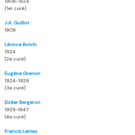
1908-1924
(1er curé)
J.A. Guillot
1909
Léonce Boivin
1924
(2e curé)
Eugène Grenon
1924-1929
(3e curé)
Elzéar Bergeron
1929-1947
(4e curé)
Francis Lemay