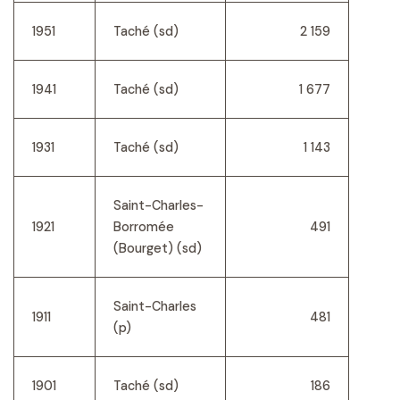
1951
Taché (sd)
2 159
1941
Taché (sd)
1 677
1931
Taché (sd)
1 143
Saint-Charles-
1921
Borromée
491
(Bourget) (sd)
Saint-Charles
1911
481
(p)
1901
Taché (sd)
186