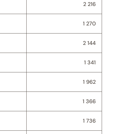
2 216
1 270
2 144
1 341
1 962
1 366
1 736