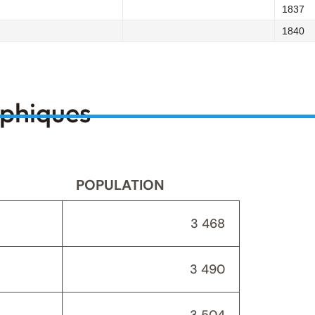
1837
1840
aphiques
POPULATION
3 468
3 490
3 504