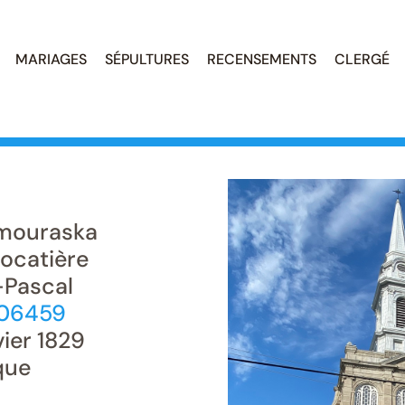
MARIAGES
SÉPULTURES
RECENSEMENTS
CLERGÉ
mouraska
ocatière
-Pascal
806459
vier 1829
que