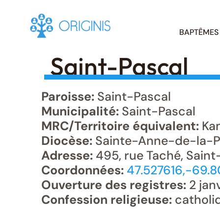
Skip
BAPTÊMES
to
content
Saint-Pascal
Paroisse:
Saint-Pascal
Municipalité:
Saint-Pascal
MRC/Territoire équivalent:
Ka
Diocèse:
Sainte-Anne-de-la-P
Adresse:
495, rue Taché, Saint
Coordonnées:
47.527616,-69.
Ouverture des registres:
2 jan
Confession religieuse:
catholi