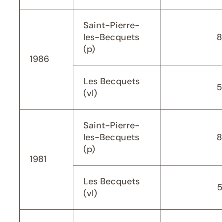
Saint-Pierre-
les-Becquets
8
(p)
1986
Les Becquets
5
(vl)
Saint-Pierre-
les-Becquets
8
(p)
1981
Les Becquets
(vl)