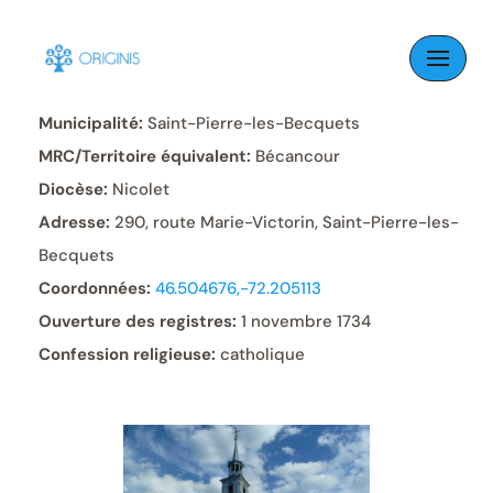
Skip
to
Paroisse:
Saint-Pierre-Apôtre
content
Municipalité:
Saint-Pierre-les-Becquets
MRC/Territoire équivalent:
Bécancour
Diocèse:
Nicolet
Adresse:
290, route Marie-Victorin, Saint-Pierre-les-
Becquets
Coordonnées:
46.504676,-72.205113
Ouverture des registres:
1 novembre 1734
Confession religieuse:
catholique