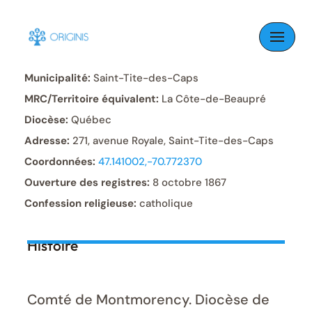
Skip
to
Paroisse:
Saint-Tite
content
Municipalité:
Saint-Tite-des-Caps
MRC/Territoire équivalent:
La Côte-de-Beaupré
Diocèse:
Québec
Adresse:
271, avenue Royale, Saint-Tite-des-Caps
Coordonnées:
47.141002,-70.772370
Ouverture des registres:
8 octobre 1867
Confession religieuse:
catholique
Histoire
Comté de Montmorency. Diocèse de