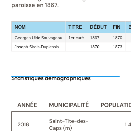
paroisse en 1867.
NOM
TITRE
DÉBUT
FIN
Georges Ulric Sauvageau
1er curé
1867
1870
Joseph Sirois-Duplessis
1870
1873
Statistiques démographiques
ANNÉE
MUNICIPALITÉ
POPULATI
Saint-Tite-des-
2016
1 
Caps (m)