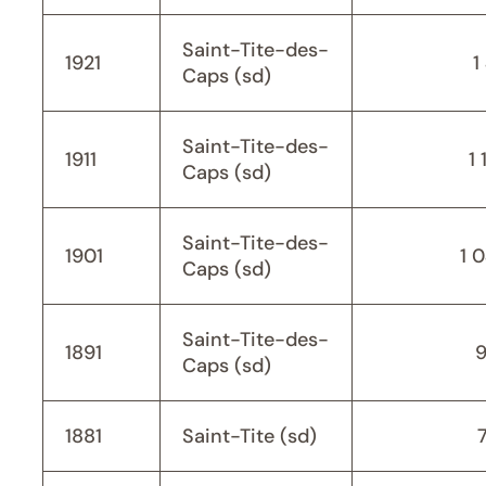
Saint-Tite-des-
1921
1
Caps (sd)
Saint-Tite-des-
1911
1 
Caps (sd)
Saint-Tite-des-
1901
1 
Caps (sd)
Saint-Tite-des-
1891
Caps (sd)
1881
Saint-Tite (sd)