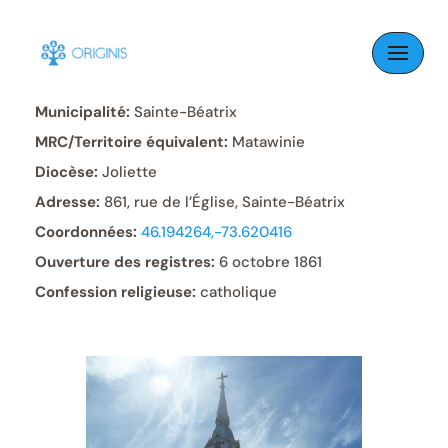
Skip
to
Paroisse:
Sainte-Béatrix
content
Municipalité:
Sainte-Béatrix
MRC/Territoire équivalent:
Matawinie
Diocèse:
Joliette
Adresse:
861, rue de l’Église, Sainte-Béatrix
Coordonnées:
46.194264,-73.620416
Ouverture des registres:
6 octobre 1861
Confession religieuse:
catholique