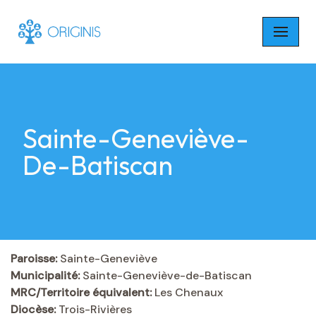
Skip
to
content
Sainte-Geneviève-
De-Batiscan
Paroisse:
Sainte-Geneviève
Municipalité:
Sainte-Geneviève-de-Batiscan
MRC/Territoire équivalent:
Les Chenaux
Diocèse:
Trois-Rivières