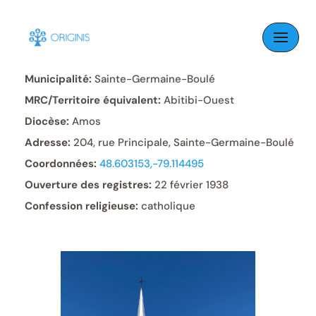
Skip
to
Paroisse:
Sainte-Germaine
content
Municipalité:
Sainte-Germaine-Boulé
MRC/Territoire équivalent:
Abitibi-Ouest
Diocèse:
Amos
Adresse:
204, rue Principale, Sainte-Germaine-Boulé
Coordonnées:
48.603153,-79.114495
Ouverture des registres:
22 février 1938
Confession religieuse:
catholique