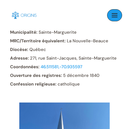
Skip
to
Paroisse:
Sainte-Marguerite
content
Municipalité:
Sainte-Marguerite
MRC/Territoire équivalent:
La Nouvelle-Beauce
Diocèse:
Québec
Adresse:
271, rue Saint-Jacques, Sainte-Marguerite
Coordonnées:
46.511581,-70.935597
Ouverture des registres:
5 décembre 1840
Confession religieuse:
catholique