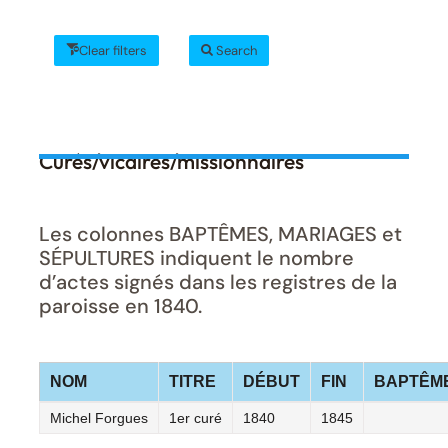
Clear filters
Search
Curés/vicaires/missionnaires
Les colonnes BAPTÊMES, MARIAGES et
SÉPULTURES indiquent le nombre
d’actes signés dans les registres de la
paroisse en 1840.
NOM
TITRE
DÉBUT
FIN
BAPTÊM
Michel Forgues
1er curé
1840
1845