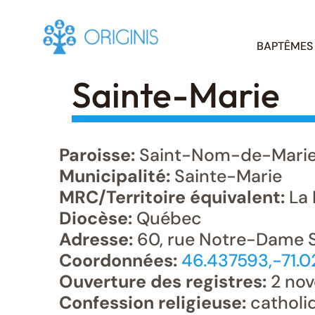
Skip
BAPTÊMES
to
content
Sainte-Marie
Paroisse:
Saint-Nom-de-Mari
Municipalité:
Sainte-Marie
MRC/Territoire équivalent:
La 
Diocèse:
Québec
Adresse:
60, rue Notre-Dame S
Coordonnées:
46.437593,-71.
Ouverture des registres:
2 nov
Confession religieuse:
catholi