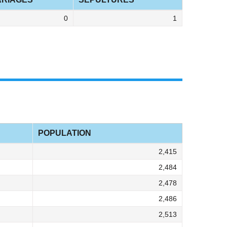
0
1
POPULATION
2,415
2,484
2,478
2,486
2,513