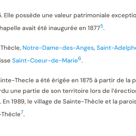
5. Elle possède une valeur patrimoniale excepti
5
hapelle avait été inaugurée en 1877
.
e-Thècle,
Notre-Dame-des-Anges
,
Saint-Adelph
6
oisse
Saint-Coeur-de-Marie
.
inte-Thecle a été érigée en 1875 à partir de la p
du une partie de son territoire lors de l’érecti
En 1989, le village de Sainte-Thècle et la paro
7
-Thècle
.