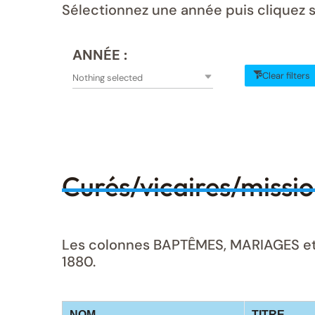
Sélectionnez une année puis cliquez s
ANNÉE :
Clear filters
Nothing selected
Curés/vicaires/missi
Les colonnes BAPTÊMES, MARIAGES et S
1880.
NOM
TITRE