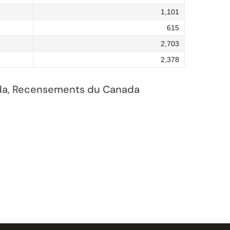
1,101
615
2,703
2,378
nada, Recensements du Canada