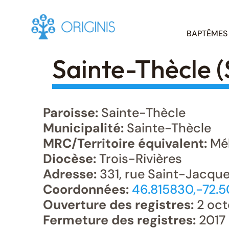
Skip
BAPTÊMES
to
content
Sainte-Thècle (
Paroisse:
Sainte-Thècle
Municipalité:
Sainte-Thècle
MRC/Territoire équivalent:
Mé
Diocèse:
Trois-Rivières
Adresse:
331, rue Saint-Jacque
Coordonnées:
46.815830,-72.
Ouverture des registres:
2 oct
Fermeture des registres:
2017