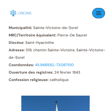
Skip
to
Paroisse:
Sainte-Victoire
content
Municipalité:
Sainte-Victoire-de-Sorel
MRC/Territoire équivalent:
Pierre-De Saurel
Diocèse:
Saint-Hyacinthe
Adresse:
519, chemin Sainte-Victoire, Sainte-Victoire-
de-Sorel
Coordonnées:
45.948930,-73.087510
Ouverture des registres:
24 février 1843
Confession religieuse:
catholique