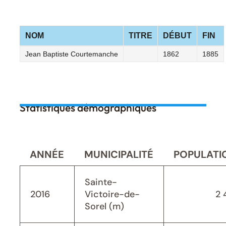
NOM
TITRE
DÉBUT
FIN
Jean Baptiste Courtemanche
1862
1885
Statistiques démographiques
ANNÉE
MUNICIPALITÉ
POPULATI
Sainte-
2016
Victoire-de-
2 
Sorel (m)