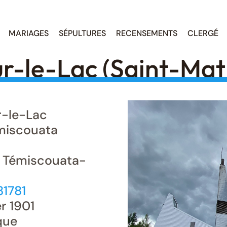
MARIAGES
SÉPULTURES
RECENSEMENTS
CLERGÉ
r-le-Lac (Saint-Mat
-le-Lac
iscouata
e, Témiscouata-
81781
r 1901
que