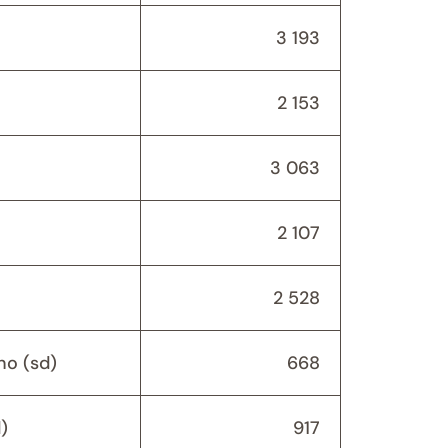
3 193
2 153
3 063
2 107
2 528
o (sd)
668
)
917