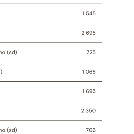
)
1 545
2 695
o (sd)
725
)
1 068
)
1 695
2 350
o (sd)
706