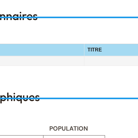
onnaires
TITRE
aphiques
POPULATION