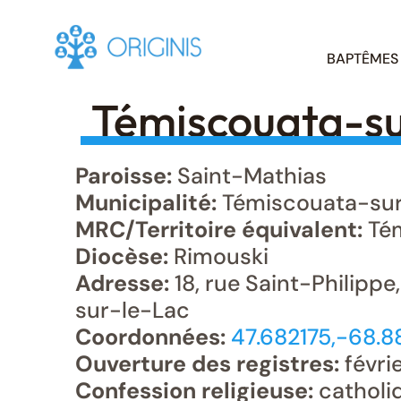
Skip
BAPTÊMES
to
content
Témiscouata-su
Paroisse:
Saint-Mathias
Municipalité:
Témiscouata-sur
MRC/Territoire équivalent:
Tém
Diocèse:
Rimouski
Adresse:
18, rue Saint-Philipp
sur-le-Lac
Coordonnées:
47.682175,-68.8
Ouverture des registres:
févrie
Confession religieuse:
catholi