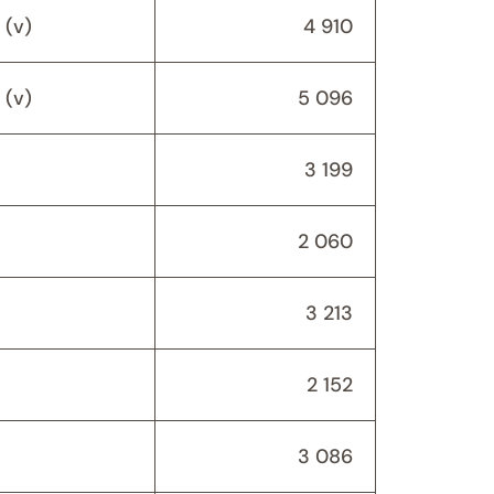
 (v)
4 910
 (v)
5 096
3 199
2 060
3 213
2 152
3 086