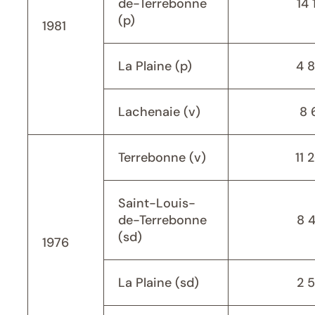
de-Terrebonne
14 
(p)
1981
La Plaine (p)
4 
Lachenaie (v)
8 
Terrebonne (v)
11 
Saint-Louis-
de-Terrebonne
8 
(sd)
1976
La Plaine (sd)
2 