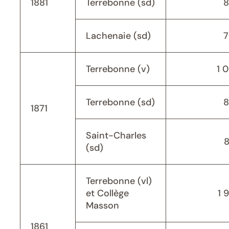
1881
Terrebonne (sd)
8
Lachenaie (sd)
7
Terrebonne (v)
1 
Terrebonne (sd)
8
1871
Saint-Charles
(sd)
Terrebonne (vl)
et Collège
1 
Masson
1861