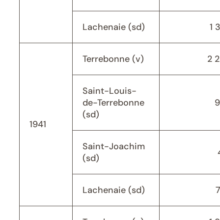
Lachenaie (sd)
1 
Terrebonne (v)
2 
Saint-Louis-
de-Terrebonne
9
(sd)
1941
Saint-Joachim
(sd)
Lachenaie (sd)