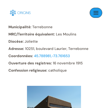
Skip
to
Paroisse:
Saint-Joachim
content
Municipalité:
Terrebonne
MRC/Territoire équivalent:
Les Moulins
Diocèse:
Joliette
Adresse:
10251, boulevard Laurier, Terrebonne
Coordonnées:
45.788981,-73.761653
Ouverture des registres:
16 novembre 1915
Confession religieuse:
catholique