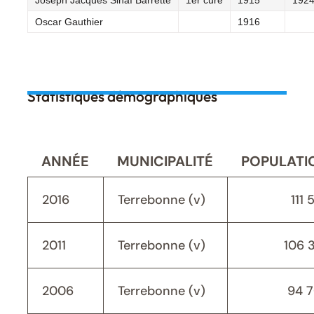
Joseph Jacques Sinaï Barrette
1er curé
1915
192
Oscar Gauthier
1916
Statistiques démographiques
ANNÉE
MUNICIPALITÉ
POPULATI
2016
Terrebonne (v)
111 
2011
Terrebonne (v)
106 
2006
Terrebonne (v)
94 