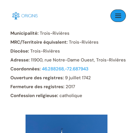
Skip
to
Paroisse:
La Visitation
content
Municipalité:
Trois-Rivières
MRC/Territoire équivalent:
Trois-Rivières
Diocèse:
Trois-Rivières
Adresse:
11900, rue Notre-Dame Ouest, Trois-Rivières
Coordonnées:
46.288268,-72.687943
Ouverture des registres:
9 juillet 1742
Fermeture des registres:
2017
Confession religieuse:
catholique