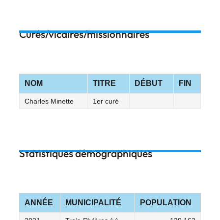
Curés/vicaires/missionnaires
NOM
TITRE
DÉBUT
FIN
Charles Minette
1er curé
Statistiques démographiques
ANNÉE
MUNICIPALITÉ
POPULATION