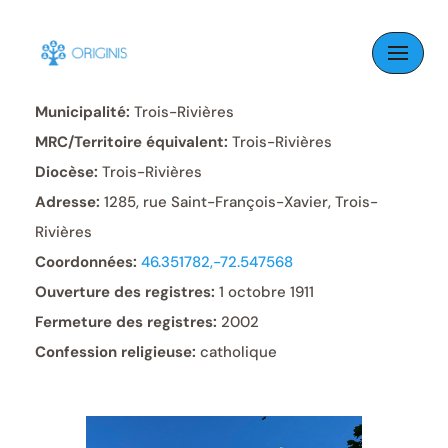
Skip
to
Paroisse:
Notre-Dame-des-Sept-Allégresses
content
Municipalité:
Trois-Rivières
MRC/Territoire équivalent:
Trois-Rivières
Diocèse:
Trois-Rivières
Adresse:
1285, rue Saint-François-Xavier, Trois-
Rivières
Coordonnées:
46.351782,-72.547568
Ouverture des registres:
1 octobre 1911
Fermeture des registres:
2002
Confession religieuse:
catholique