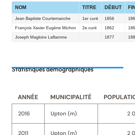
NOM
TITRE
DÉBUT
FI
Jean Baptiste Courtemanche
1er curé
1856
18
François Xavier Eugène Michon
2e curé
1862
18
Joseph Magloire Laflamme
1877
18
Statistiques démographiques
ANNÉE
MUNICIPALITÉ
POPULATI
2016
Upton (m)
2 
2011
Upton (m)
2 