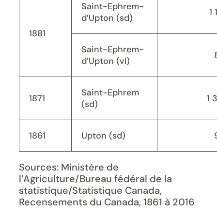
Saint-Ephrem-
1 
d’Upton (sd)
1881
Saint-Ephrem-
d’Upton (vl)
Saint-Ephrem
1871
1 
(sd)
1861
Upton (sd)
Sources: Ministère de
l’Agriculture/Bureau fédéral de la
statistique/Statistique Canada,
Recensements du Canada, 1861 à 2016