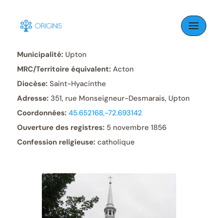
Skip
to
Paroisse:
Saint-Éphrem
content
Municipalité:
Upton
MRC/Territoire équivalent:
Acton
Diocèse:
Saint-Hyacinthe
Adresse:
351, rue Monseigneur-Desmarais, Upton
Coordonnées:
45.652168,-72.693142
Ouverture des registres:
5 novembre 1856
Confession religieuse:
catholique