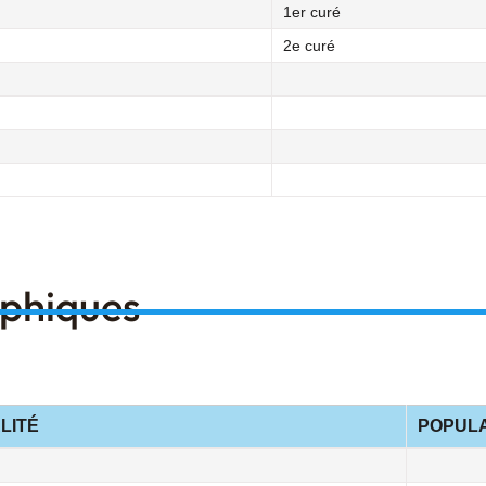
1er curé
2e curé
aphiques
LITÉ
POPULA