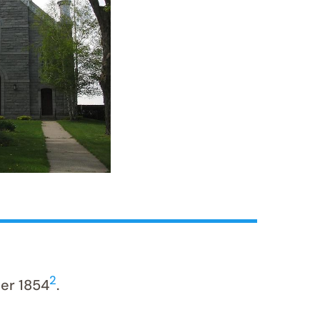
2
ier 1854
.