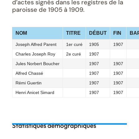
d’actes signés dans les registres de la
paroisse de 1905 à 1909.
NOM
TITRE
DÉBUT
FIN
BA
Joseph Alfred Parent
1er curé
1905
1907
Charles Joseph Roy
2e curé
1907
Jules Norbert Boucher
1907
1907
Alfred Chassé
1907
1907
Rémi Guertin
1907
1907
Henri Anicet Simard
1907
1907
Statistiques démographiques