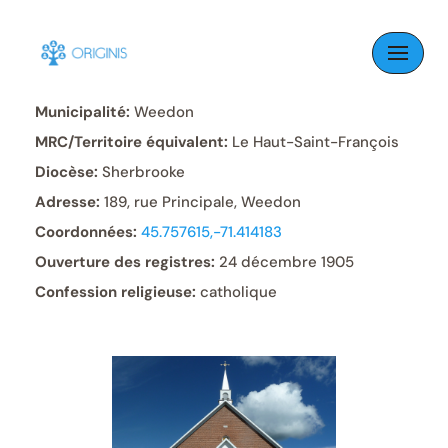
Skip
to
Paroisse:
Saint-Gérard
content
Municipalité:
Weedon
MRC/Territoire équivalent:
Le Haut-Saint-François
Diocèse:
Sherbrooke
Adresse:
189, rue Principale, Weedon
Coordonnées:
45.757615,-71.414183
Ouverture des registres:
24 décembre 1905
Confession religieuse:
catholique