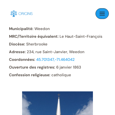
Skip
to
Paroisse:
Saint-Janvier
content
Municipalité:
Weedon
MRC/Territoire équivalent:
Le Haut-Saint-François
Diocèse:
Sherbrooke
Adresse:
234, rue Saint-Janvier, Weedon
Coordonnées:
45.701347,-71.464042
Ouverture des registres:
6 janvier 1863
Confession religieuse:
catholique