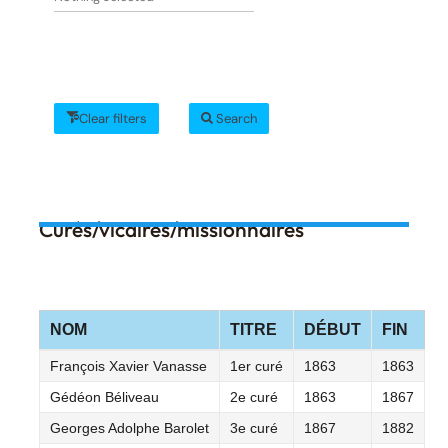
Clear filters
Search
Curés/vicaires/missionnaires
NOM
TITRE
DÉBUT
FIN
François Xavier Vanasse
1er curé
1863
1863
Gédéon Béliveau
2e curé
1863
1867
Georges Adolphe Barolet
3e curé
1867
1882