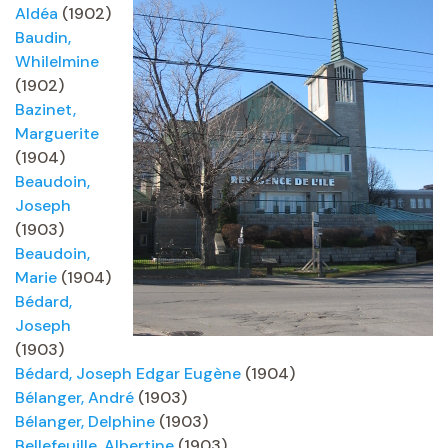
Aldéa
(1902)
Baudin,
Whilelmine
(1902)
Bazinet,
Marguerite
(1904)
Beaudoin,
Joseph
(1903)
Beaudoin,
Marie
(1904)
Bédard,
Joseph
(1903)
Bédard, Joseph Edgar Eugène
(1904)
Bélanger, André
(1903)
Bélanger, Delphine
(1903)
Bellefeuille, Albertine
(1903)