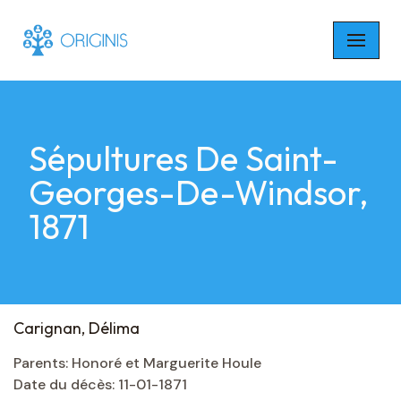
Skip
to
content
Sépultures De Saint-
Georges-De-Windsor,
1871
Carignan, Délima
Parents: Honoré et Marguerite Houle
Date du décès: 11-01-1871